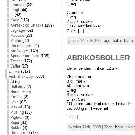
1 æg
Fromage
(22)
Frugt
(44)
Creme af:
Is
(98)
1 æg
Kage
(115)
2 spsk. sukker
Konfekt og Snacks
(109)
1 tsk. vanillesukker
Lagkage
(62)
2 tsk. [...]
Mousse
(28)
Muffin
(32)
januar 17th, 2010 | Tags:
boller
,
fastel
Pandekager
(24)
Småkager
(149)
Spring rand form
(105)
ABRIKOSBOLLER
Tærter
(172)
Vafler
(27)
Der anvendes : Til ca. 12 stk.
Drinks
(317)
Fisk & skaldyr
(633)
75 gram smør
3 dl. mælk
Ål
(6)
50 gram gær
Hellefisk
(7)
1 æg
Hummer
(9)
3 spsk. sukker
Krabbe
(8)
1 tsk. Salt
Laks
(63)
100 gram tørrede abrikoser, hakkede
Makrel
(15)
ca. 500 gram hvedemel
Musling
(23)
Til [...]
Pighvar
(3)
Rejer
(80)
oktober 12th, 2008 | Tags:
boller
| Kat
Rokke
(4)
Rødspætte
(18)