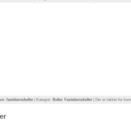
avn
,
fastelavnsboller
| Kategori:
Boller
,
Fastelavnsboller
|
Der er lukket for ko
er