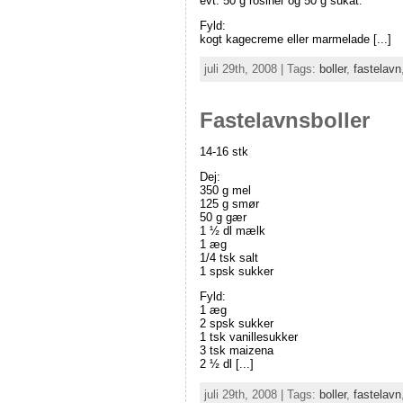
evt. 50 g rosiner og 50 g sukat.
Fyld:
kogt kagecreme eller marmelade [...]
juli 29th, 2008 | Tags:
boller
,
fastelavn
Fastelavnsboller
14-16 stk
Dej:
350 g mel
125 g smør
50 g gær
1 ½ dl mælk
1 æg
1/4 tsk salt
1 spsk sukker
Fyld:
1 æg
2 spsk sukker
1 tsk vanillesukker
3 tsk maizena
2 ½ dl [...]
juli 29th, 2008 | Tags:
boller
,
fastelavn