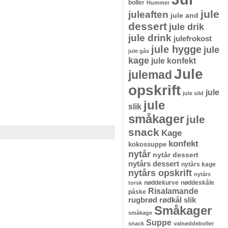
boller
Hummer
jule
juleaften
jule and
dessert
jule drik
jule drink
julefrokost
jule hygge
jule
jule gås
kage
jule konfekt
Jule
julemad
opskrift
jule
jule sild
jule
slik
småkager
jule
snack
Kage
konfekt
kokossuppe
nytår
nytår dessert
nytårs dessert
nytårs kage
nytårs opskrift
nytårs
nøddekurve
nøddeskåle
torsk
Risalamande
påske
rugbrød
rødkål
slik
Småkager
småkage
Suppe
snack
valnøddeboller