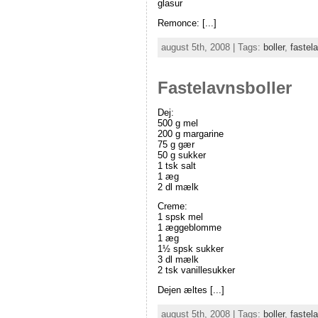
glasur
Remonce: [...]
august 5th, 2008 | Tags:
boller
,
fastel
Fastelavnsboller
Dej:
500 g mel
200 g margarine
75 g gær
50 g sukker
1 tsk salt
1 æg
2 dl mælk
Creme:
1 spsk mel
1 æggeblomme
1 æg
1½ spsk sukker
3 dl mælk
2 tsk vanillesukker
Dejen æltes [...]
august 5th, 2008 | Tags:
boller
,
fastel