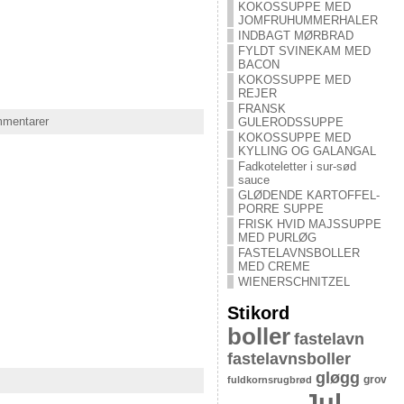
KOKOSSUPPE MED
JOMFRUHUMMERHALER
INDBAGT MØRBRAD
FYLDT SVINEKAM MED
BACON
KOKOSSUPPE MED
REJER
FRANSK
ommentarer
GULERODSSUPPE
KOKOSSUPPE MED
KYLLING OG GALANGAL
Fadkoteletter i sur-sød
sauce
GLØDENDE KARTOFFEL-
PORRE SUPPE
FRISK HVID MAJSSUPPE
MED PURLØG
FASTELAVNSBOLLER
MED CREME
WIENERSCHNITZEL
Stikord
boller
fastelavn
fastelavnsboller
gløgg
grov
fuldkornsrugbrød
Jul