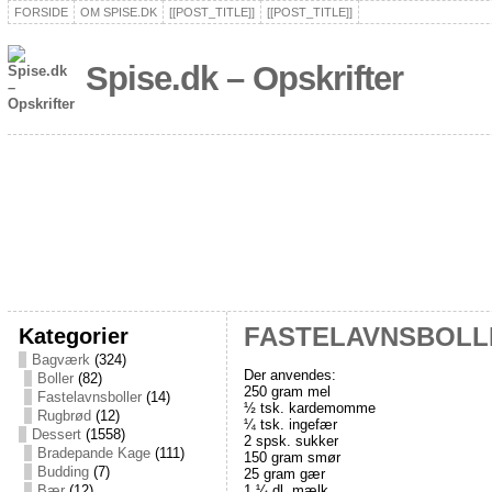
FORSIDE
OM SPISE.DK
[[POST_TITLE]]
[[POST_TITLE]]
Spise.dk – Opskrifter
Kategorier
FASTELAVNSBOLL
Bagværk
(324)
Der anvendes:
Boller
(82)
250 gram mel
Fastelavnsboller
(14)
½ tsk. kardemomme
Rugbrød
(12)
¼ tsk. ingefær
Dessert
(1558)
2 spsk. sukker
Bradepande Kage
(111)
150 gram smør
Budding
(7)
25 gram gær
1 ¼ dl. mælk
Bær
(12)