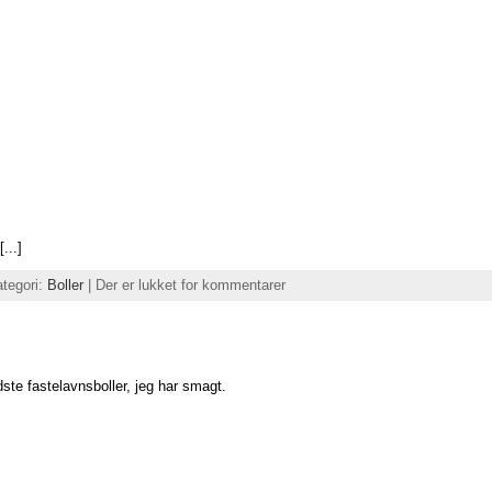
...]
ategori:
Boller
|
Der er lukket for kommentarer
te fastelavnsboller, jeg har smagt.