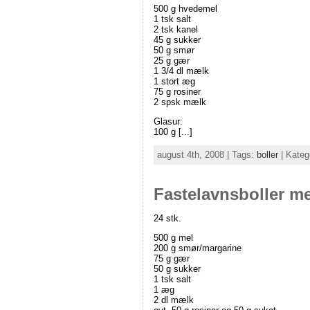
500 g hvedemel
1 tsk salt
2 tsk kanel
45 g sukker
50 g smør
25 g gær
1 3/4 dl mælk
1 stort æg
75 g rosiner
2 spsk mælk
Glasur:
100 g [...]
august 4th, 2008 | Tags:
boller
| Kateg
Fastelavnsboller m
24 stk.
500 g mel
200 g smør/margarine
75 g gær
50 g sukker
1 tsk salt
1 æg
2 dl mælk