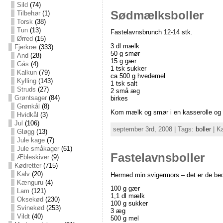
Sild
(74)
Sødmælksboller
Tilbehør
(1)
Torsk
(38)
Tun
(13)
Fastelavnsbrunch 12-14 stk.
Ørred
(15)
3 dl mælk
Fjerkræ
(333)
50 g smør
And
(28)
15 g gær
Gås
(4)
1 tsk sukker
Kalkun
(79)
ca 500 g hvedemel
Kylling
(143)
1 tsk salt
Struds
(27)
2 små æg
Grøntsager
(84)
birkes
Grønkål
(8)
Kom mælk og smør i en kasserolle og [
Hvidkål
(3)
Jul
(106)
september 3rd, 2008 | Tags:
boller
| K
Gløgg
(13)
Jule kage
(7)
Jule småkager
(61)
Fastelavnsboller
Æbleskiver
(9)
Kødretter
(715)
Kalv
(20)
Hermed min svigermors – det er de beds
Kænguru
(4)
100 g gær
Lam
(121)
1,1 dl mælk
Oksekød
(230)
100 g sukker
Svinekød
(253)
3 æg
Vildt
(40)
500 g mel