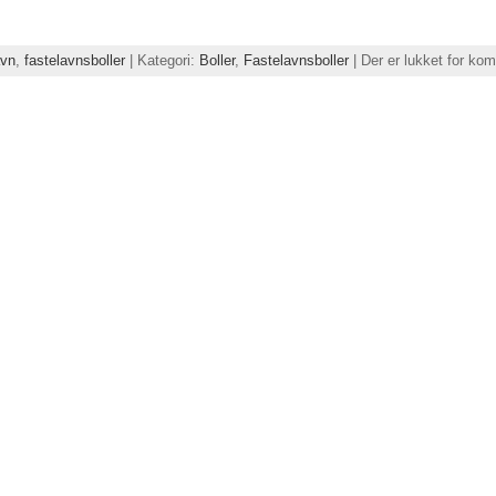
avn
,
fastelavnsboller
| Kategori:
Boller
,
Fastelavnsboller
|
Der er lukket for ko