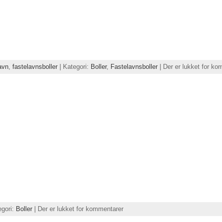
avn
,
fastelavnsboller
| Kategori:
Boller
,
Fastelavnsboller
|
Der er lukket for k
egori:
Boller
|
Der er lukket for kommentarer