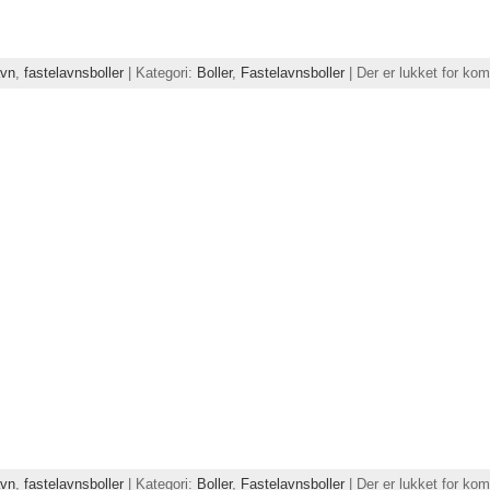
avn
,
fastelavnsboller
| Kategori:
Boller
,
Fastelavnsboller
|
Der er lukket for ko
avn
,
fastelavnsboller
| Kategori:
Boller
,
Fastelavnsboller
|
Der er lukket for ko