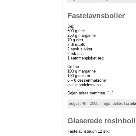
Fastelavnsboller
Dej:
500 g mel
250 g margarine
70 g gær
2 dl mælk
2 spsk sukker
2 tsk salt
1 sammenpisket æg
Creme:
100 g margarine
100 g sukker
6 – 8 dessertmakroner
evt. mandelessens
Dejen æltes sammen. [...]
august 4th, 2008 | Tags:
boller
,
fastel
Glaserede rosinboll
Fastelavnsbruch 12 stk.