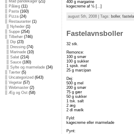
Mad pandekager
(21)
400 g margarine
Pålæg
(11)
kogecreme af ½ [...]
Pasta
(160)
Pizza
(24)
august 5th, 2008 | Tags:
boller
,
fastel
Restauranter
(1)
Nyheder
(1)
Suppe
(254)
Fastelavnsboller
Tilbehør
(746)
Dip
(23)
32 stk.
Dressing
(74)
Marinade
(10)
Remonce:
100 g smør
Salat
(214)
100 g sukker
Sauce
(180)
1 spsk. mel
Sylte og marmelade
(34)
25 g marcipan
Tærter
(5)
Uncategorized
(643)
Dej:
Vegetar
(57)
500 g mel
200 g smør
Webmaster
(2)
75 g gær
Æg og Ost
(58)
50 g sukker
1 tsk. salt
2 æg
2 dl mælk
Fyld:
kagecreme eller marmelade
Pynt: