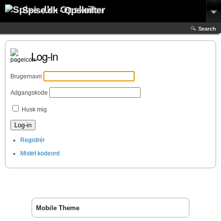
Spise.dk - Opskrifter
Search
Log-in
Brugernavn
Adgangskode
Husk mig
Registrér
Mistet kodeord
Mobile Theme