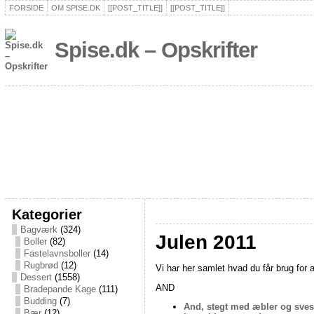
FORSIDE
OM SPISE.DK
[[POST_TITLE]]
[[POST_TITLE]]
Spise.dk – Opskrifter
Kategorier
Bagværk
(324)
Julen 2011
Boller
(82)
Fastelavnsboller
(14)
Rugbrød
(12)
Vi har her samlet hvad du får brug for af
Dessert
(1558)
AND
Bradepande Kage
(111)
Budding
(7)
And, stegt med æbler og sves
Bær
(12)