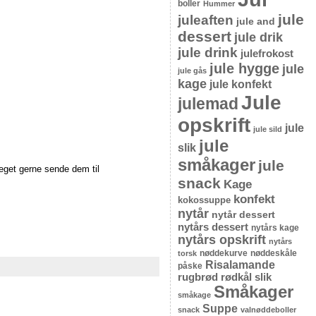
boller
Hummer
jule
juleaften
jule and
dessert
jule drik
jule drink
julefrokost
jule hygge
jule
jule gås
kage
jule konfekt
Jule
julemad
opskrift
jule
jule sild
jule
slik
småkager
jule
meget gerne sende dem til
snack
Kage
konfekt
kokossuppe
nytår
nytår dessert
nytårs dessert
nytårs kage
nytårs opskrift
nytårs
nøddekurve
nøddeskåle
torsk
Risalamande
påske
rugbrød
rødkål
slik
Småkager
småkage
Suppe
snack
valnøddeboller