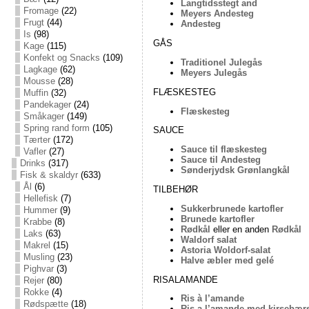
Langtidsstegt and
Fromage
(22)
Meyers Andesteg
Frugt
(44)
Andesteg
Is
(98)
GÅS
Kage
(115)
Konfekt og Snacks
(109)
Traditionel Julegås
Lagkage
(62)
Meyers Julegås
Mousse
(28)
FLÆSKESTEG
Muffin
(32)
Pandekager
(24)
Flæskesteg
Småkager
(149)
Spring rand form
(105)
SAUCE
Tærter
(172)
Sauce til flæskesteg
Vafler
(27)
Sauce til Andesteg
Drinks
(317)
Sønderjydsk Grønlangkål
Fisk & skaldyr
(633)
Ål
(6)
TILBEHØR
Hellefisk
(7)
Sukkerbrunede kartofler
Hummer
(9)
Brunede kartofler
Krabbe
(8)
Rødkål
eller en anden
Rødkål
Laks
(63)
Waldorf salat
Makrel
(15)
Astoria Woldorf-salat
Musling
(23)
Halve æbler med gelé
Pighvar
(3)
RISALAMANDE
Rejer
(80)
Rokke
(4)
Ris à l’amande
Rødspætte
(18)
Ris a l’amande med kirsebær