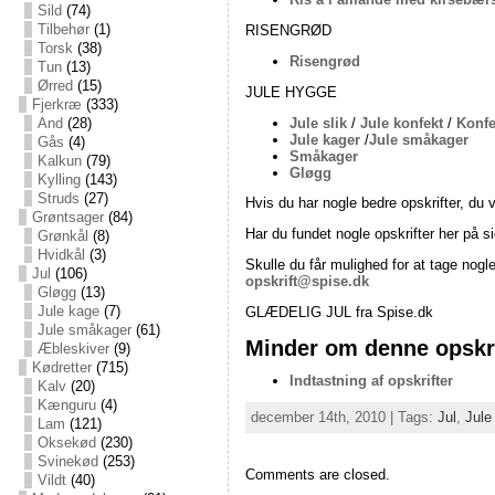
Sild
(74)
Tilbehør
(1)
RISENGRØD
Torsk
(38)
Risengrød
Tun
(13)
Ørred
(15)
JULE HYGGE
Fjerkræ
(333)
Jule slik
/
Jule konfekt
/
Konfe
And
(28)
Jule kager
/
Jule småkager
Gås
(4)
Småkager
Kalkun
(79)
Gløgg
Kylling
(143)
Struds
(27)
Hvis du har nogle bedre opskrifter, du 
Grøntsager
(84)
Har du fundet nogle opskrifter her på 
Grønkål
(8)
Hvidkål
(3)
Skulle du får mulighed for at tage nogl
Jul
(106)
opskrift@spise.dk
Gløgg
(13)
Jule kage
(7)
GLÆDELIG JUL fra Spise.dk
Jule småkager
(61)
Minder om denne opskri
Æbleskiver
(9)
Kødretter
(715)
Indtastning af opskrifter
Kalv
(20)
Kænguru
(4)
december 14th, 2010 | Tags:
Jul
,
Jule
Lam
(121)
Oksekød
(230)
Svinekød
(253)
Comments are closed.
Vildt
(40)