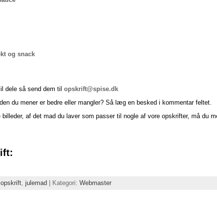
kt og snack
vil dele så send dem til
opskrift@spise.dk
siden du mener er bedre eller mangler? Så læg en besked i kommentar feltet.
e billeder, af det mad du laver som passer til nogle af vore opskrifter, må du 
ft:
 opskrift
,
julemad
| Kategori:
Webmaster