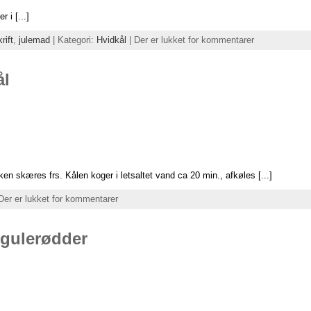
 i [...]
rift
,
julemad
| Kategori:
Hvidkål
|
Der er lukket for kommentarer
ål
en skæres frs. Kålen koger i letsaltet vand ca 20 min., afkøles [...]
Der er lukket for kommentarer
 gulerødder