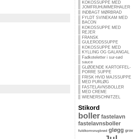
KOKOSSUPPE MED
JOMFRUHUMMERHALER
INDBAGT MØRBRAD
FYLDT SVINEKAM MED
BACON
KOKOSSUPPE MED
REJER
FRANSK
GULERODSSUPPE
KOKOSSUPPE MED
KYLLING OG GALANGAL
Fadkoteletter i sur-sød
sauce
GLØDENDE KARTOFFEL-
PORRE SUPPE
FRISK HVID MAJSSUPPE
MED PURLØG
FASTELAVNSBOLLER
MED CREME
WIENERSCHNITZEL
Stikord
boller
fastelavn
fastelavnsboller
gløgg
grov
fuldkornsrugbrød
Jul