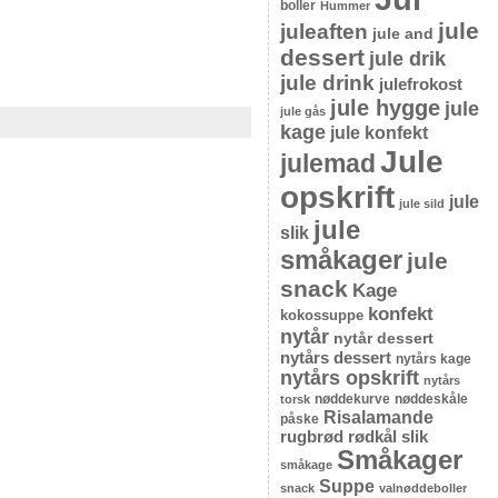
boller
Hummer
jule
juleaften
jule and
dessert
jule drik
jule drink
julefrokost
jule hygge
jule
jule gås
kage
jule konfekt
Jule
julemad
opskrift
jule
jule sild
jule
slik
småkager
jule
snack
Kage
konfekt
kokossuppe
nytår
nytår dessert
nytårs dessert
nytårs kage
nytårs opskrift
nytårs
nøddekurve
nøddeskåle
torsk
Risalamande
påske
rugbrød
rødkål
slik
Småkager
småkage
Suppe
snack
valnøddeboller