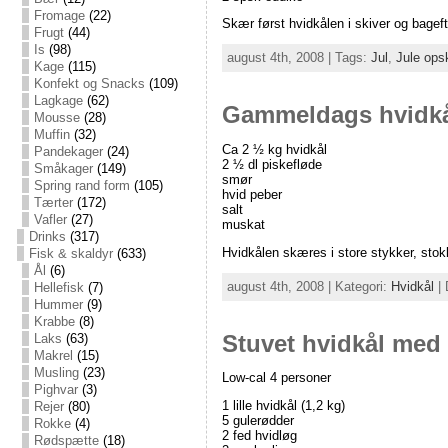
Fromage
(22)
Skær først hvidkålen i skiver og bagefter
Frugt
(44)
Is
(98)
august 4th, 2008 | Tags:
Jul
,
Jule opsk
Kage
(115)
Konfekt og Snacks
(109)
Lagkage
(62)
Gammeldags hvidk
Mousse
(28)
Muffin
(32)
Ca 2 ½ kg hvidkål
Pandekager
(24)
2 ½ dl piskefløde
Småkager
(149)
smør
Spring rand form
(105)
hvid peber
Tærter
(172)
salt
Vafler
(27)
muskat
Drinks
(317)
Hvidkålen skæres i store stykker, stokk
Fisk & skaldyr
(633)
Ål
(6)
august 4th, 2008 | Kategori:
Hvidkål
|
Hellefisk
(7)
Hummer
(9)
Krabbe
(8)
Stuvet hvidkål med
Laks
(63)
Makrel
(15)
Musling
(23)
Low-cal 4 personer
Pighvar
(3)
1 lille hvidkål (1,2 kg)
Rejer
(80)
5 gulerødder
Rokke
(4)
2 fed hvidløg
Rødspætte
(18)