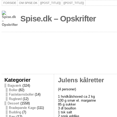
FORSIDE
OM SPISE.DK
[[POST_TITLE]]
[[POST_TITLE]]
Spise.dk – Opskrifter
Kategorier
Julens kålretter
Bagværk
(324)
(4 personer)
Boller
(82)
Fastelavnsboller
(14)
1 hvidkålshoved ca 2 kg
Rugbrød
(12)
100 g smør el. margarine
Dessert
(1558)
85 g sukker
Bradepande Kage
(111)
3 dl bouillon
1 tsk salt
Budding
(7)
2 spsk eddike
Bær
(12)