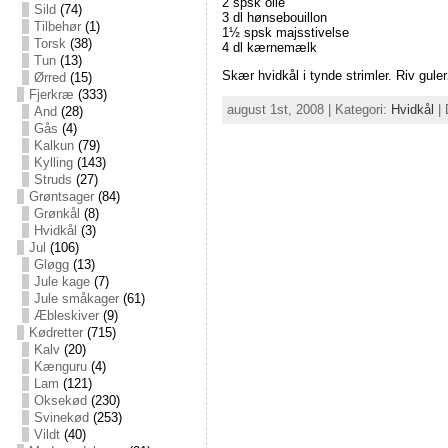
2 spsk olie
Sild
(74)
3 dl hønsebouillon
Tilbehør
(1)
1½ spsk majsstivelse
Torsk
(38)
4 dl kærnemælk
Tun
(13)
Skær hvidkål i tynde strimler. Riv gulerø
Ørred
(15)
Fjerkræ
(333)
august 1st, 2008 | Kategori:
Hvidkål
|
And
(28)
Gås
(4)
Kalkun
(79)
Kylling
(143)
Struds
(27)
Grøntsager
(84)
Grønkål
(8)
Hvidkål
(3)
Jul
(106)
Gløgg
(13)
Jule kage
(7)
Jule småkager
(61)
Æbleskiver
(9)
Kødretter
(715)
Kalv
(20)
Kænguru
(4)
Lam
(121)
Oksekød
(230)
Svinekød
(253)
Vildt
(40)