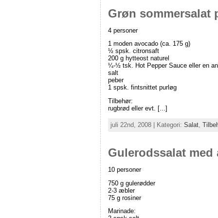
Grøn sommersalat p
4 personer
1 moden avocado (ca. 175 g)
½ spsk. citronsaft
200 g hytteost naturel
¼-½ tsk. Hot Pepper Sauce eller en an
salt
peber
1 spsk. fintsnittet purløg
Tilbehør:
rugbrød eller evt. [...]
juli 22nd, 2008 | Kategori:
Salat
,
Tilbe
Gulerodssalat med 
10 personer
750 g gulerødder
2-3 æbler
75 g rosiner
Marinade: