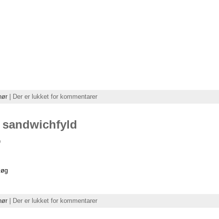
hør
|
Der er lukket for kommentarer
l sandwichfyld
)
løg
hør
|
Der er lukket for kommentarer