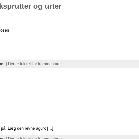
sprutter og urter
frosen
hør
|
Der er lukket for kommentarer
t på. Læg den revne agurk [...]
hør
|
Der er lukket for kommentarer