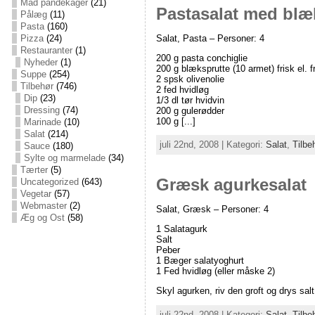
Mad pandekager
(21)
Pastasalat med blæk
Pålæg
(11)
Pasta
(160)
Salat, Pasta – Personer: 4
Pizza
(24)
Restauranter
(1)
200 g pasta conchiglie
Nyheder
(1)
200 g blæksprutte (10 armet) frisk el. 
Suppe
(254)
2 spsk olivenolie
Tilbehør
(746)
2 fed hvidløg
Dip
(23)
1/3 dl tør hvidvin
Dressing
(74)
200 g gulerødder
100 g [...]
Marinade
(10)
Salat
(214)
juli 22nd, 2008 | Kategori:
Salat
,
Tilbe
Sauce
(180)
Sylte og marmelade
(34)
Tærter
(5)
Græsk agurkesalat
Uncategorized
(643)
Vegetar
(57)
Webmaster
(2)
Salat, Græsk – Personer: 4
Æg og Ost
(58)
1 Salatagurk
Salt
Peber
1 Bæger salatyoghurt
1 Fed hvidløg (eller måske 2)
Skyl agurken, riv den groft og drys sal
juli 22nd, 2008 | Kategori:
Salat
,
Tilbe