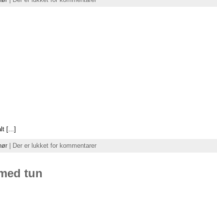
 [...]
hør
|
Der er lukket for kommentarer
 med tun