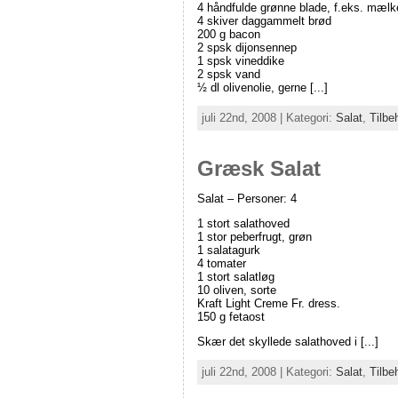
4 håndfulde grønne blade, f.eks. mælkeb
4 skiver daggammelt brød
200 g bacon
2 spsk dijonsennep
1 spsk vineddike
2 spsk vand
½ dl olivenolie, gerne [...]
juli 22nd, 2008 | Kategori:
Salat
,
Tilbe
Græsk Salat
Salat – Personer: 4
1 stort salathoved
1 stor peberfrugt, grøn
1 salatagurk
4 tomater
1 stort salatløg
10 oliven, sorte
Kraft Light Creme Fr. dress.
150 g fetaost
Skær det skyllede salathoved i [...]
juli 22nd, 2008 | Kategori:
Salat
,
Tilbe