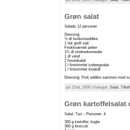
Grøn salat
Salads 12 personer
Dressing:
½ dl hvidvinseddike
1 tsk groft salt
Friskkværnet peber
1½ dl vindruekerneolie
1 dl vand
2 hovedsalat
1 l fintstrimlet icebergsalat
1 l fintstrimlet kinakål
Dressing: Pisk eddike sammen med salt
juli 22nd, 2008 | Kategori:
Salat
,
Tilbe
Grøn kartoffelsalat
Salat, Tun – Personer: 4
300 g kartofler, kogte
300 g broccoli