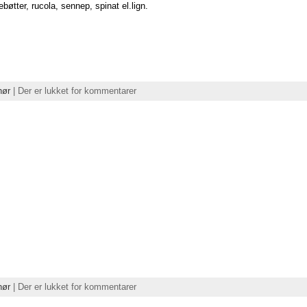
øtter, rucola, sennep, spinat el.lign.
hør
|
Der er lukket for kommentarer
hør
|
Der er lukket for kommentarer