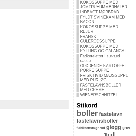
KOKOSSUPPE MED
JOMFRUHUMMERHALER
INDBAGT MØRBRAD
FYLDT SVINEKAM MED
BACON
KOKOSSUPPE MED
REJER
FRANSK
GULERODSSUPPE
KOKOSSUPPE MED
KYLLING OG GALANGAL
Fadkoteletter i sur-sød
sauce
GLØDENDE KARTOFFEL-
PORRE SUPPE
FRISK HVID MAJSSUPPE
MED PURLØG
FASTELAVNSBOLLER
MED CREME
WIENERSCHNITZEL
Stikord
boller
fastelavn
fastelavnsboller
gløgg
grov
fuldkornsrugbrød
Jul