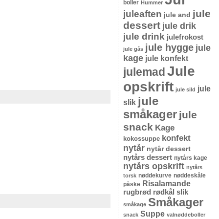
boller
Hummer
jule
juleaften
jule and
dessert
jule drik
jule drink
julefrokost
jule hygge
jule
jule gås
kage
jule konfekt
Jule
julemad
opskrift
jule
jule sild
jule
slik
småkager
jule
snack
Kage
konfekt
kokossuppe
nytår
nytår dessert
nytårs dessert
nytårs kage
nytårs opskrift
nytårs
nøddekurve
nøddeskåle
torsk
Risalamande
påske
rugbrød
rødkål
slik
Småkager
småkage
Suppe
snack
valnøddeboller