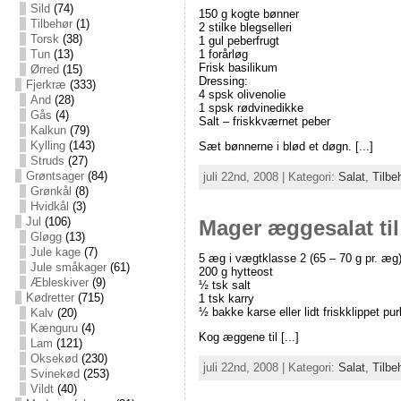
Sild
(74)
150 g kogte bønner
Tilbehør
(1)
2 stilke blegselleri
Torsk
(38)
1 gul peberfrugt
1 forårløg
Tun
(13)
Frisk basilikum
Ørred
(15)
Dressing:
Fjerkræ
(333)
4 spsk olivenolie
And
(28)
1 spsk rødvinedikke
Gås
(4)
Salt – friskkværnet peber
Kalkun
(79)
Kylling
(143)
Sæt bønnerne i blød et døgn. [...]
Struds
(27)
Grøntsager
(84)
juli 22nd, 2008 | Kategori:
Salat
,
Tilbe
Grønkål
(8)
Hvidkål
(3)
Jul
(106)
Mager æggesalat ti
Gløgg
(13)
Jule kage
(7)
5 æg i vægtklasse 2 (65 – 70 g pr. æg
Jule småkager
(61)
200 g hytteost
Æbleskiver
(9)
½ tsk salt
Kødretter
(715)
1 tsk karry
½ bakke karse eller lidt friskklippet pur
Kalv
(20)
Kænguru
(4)
Kog æggene til [...]
Lam
(121)
Oksekød
(230)
juli 22nd, 2008 | Kategori:
Salat
,
Tilbe
Svinekød
(253)
Vildt
(40)