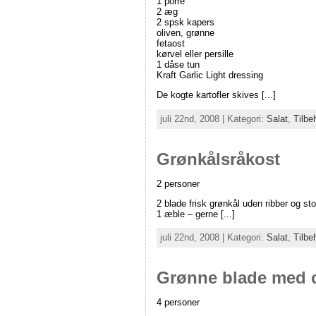
1 porre
2 æg
2 spsk kapers
oliven, grønne
fetaost
kørvel eller persille
1 dåse tun
Kraft Garlic Light dressing
De kogte kartofler skives [...]
juli 22nd, 2008 | Kategori:
Salat
,
Tilbe
Grønkålsråkost
2 personer
2 blade frisk grønkål uden ribber og sto
1 æble – gerne [...]
juli 22nd, 2008 | Kategori:
Salat
,
Tilbe
Grønne blade med 
4 personer