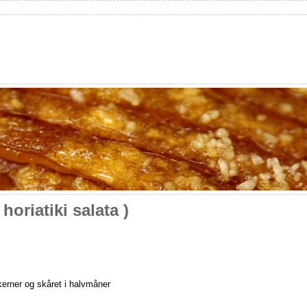
oriatiki salata )
r kerner og skåret i halvmåner