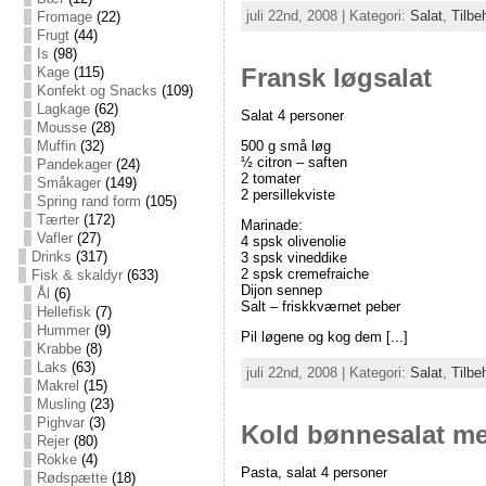
juli 22nd, 2008 | Kategori:
Salat
,
Tilbe
Fromage
(22)
Frugt
(44)
Is
(98)
Kage
(115)
Fransk løgsalat
Konfekt og Snacks
(109)
Lagkage
(62)
Salat 4 personer
Mousse
(28)
500 g små løg
Muffin
(32)
½ citron – saften
Pandekager
(24)
2 tomater
Småkager
(149)
2 persillekviste
Spring rand form
(105)
Tærter
(172)
Marinade:
Vafler
(27)
4 spsk olivenolie
Drinks
(317)
3 spsk vineddike
2 spsk cremefraiche
Fisk & skaldyr
(633)
Dijon sennep
Ål
(6)
Salt – friskkværnet peber
Hellefisk
(7)
Hummer
(9)
Pil løgene og kog dem [...]
Krabbe
(8)
Laks
(63)
juli 22nd, 2008 | Kategori:
Salat
,
Tilbe
Makrel
(15)
Musling
(23)
Pighvar
(3)
Kold bønnesalat me
Rejer
(80)
Rokke
(4)
Pasta, salat 4 personer
Rødspætte
(18)