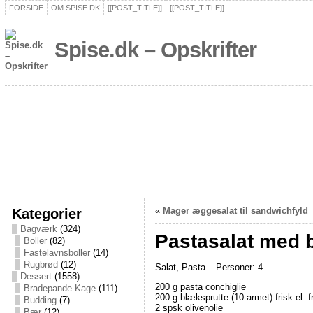
FORSIDE
OM SPISE.DK
[[POST_TITLE]]
[[POST_TITLE]]
Spise.dk – Opskrifter
Kategorier
«
Mager æggesalat til sandwichfyld
Bagværk
(324)
Pastasalat med b
Boller
(82)
Fastelavnsboller
(14)
Rugbrød
(12)
Salat, Pasta – Personer: 4
Dessert
(1558)
200 g pasta conchiglie
Bradepande Kage
(111)
200 g blæksprutte (10 armet) frisk el. 
Budding
(7)
2 spsk olivenolie
Bær
(12)