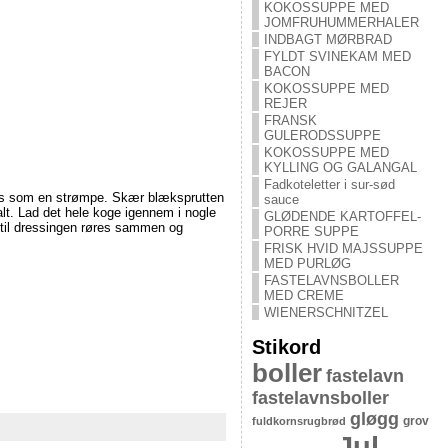
KOKOSSUPPE MED
JOMFRUHUMMERHALER
INDBAGT MØRBRAD
FYLDT SVINEKAM MED
BACON
KOKOSSUPPE MED
REJER
FRANSK
GULERODSSUPPE
KOKOSSUPPE MED
KYLLING OG GALANGAL
Fadkoteletter i sur-sød
ndes som en strømpe. Skær blæksprutten
sauce
salt. Lad det hele koge igennem i nogle
GLØDENDE KARTOFFEL-
e til dressingen røres sammen og
PORRE SUPPE
FRISK HVID MAJSSUPPE
MED PURLØG
FASTELAVNSBOLLER
MED CREME
WIENERSCHNITZEL
Stikord
boller
fastelavn
fastelavnsboller
gløgg
grov
fuldkornsrugbrød
Jul