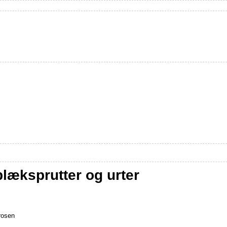
læksprutter og urter
frosen