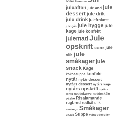
boller
Hummer
jule
juleaften
jule and
dessert
jule drik
jule drink
julefrokost
jule hygge
jule
jule gås
kage
jule konfekt
Jule
julemad
opskrift
jule
jule sild
jule
slik
småkager
jule
snack
Kage
konfekt
kokossuppe
nytår
nytår dessert
nytårs dessert
nytårs kage
nytårs opskrift
nytårs
nøddekurve
nøddeskåle
torsk
Risalamande
påske
rugbrød
rødkål
slik
Småkager
småkage
Suppe
snack
valnøddeboller