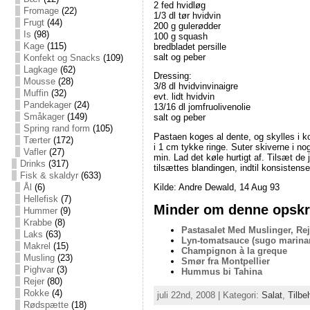
2 fed hvidløg
Fromage
(22)
1/3 dl tør hvidvin
Frugt
(44)
200 g gulerødder
Is
(98)
100 g squash
Kage
(115)
bredbladet persille
salt og peber
Konfekt og Snacks
(109)
Lagkage
(62)
Dressing:
Mousse
(28)
3/8 dl hvidvinvinaigre
Muffin
(32)
evt. lidt hvidvin
Pandekager
(24)
13/16 dl jomfruolivenolie
Småkager
(149)
salt og peber
Spring rand form
(105)
Pastaen koges al dente, og skylles i 
Tærter
(172)
i 1 cm tykke ringe. Suter skiverne i nog
Vafler
(27)
min. Lad det køle hurtigt af. Tilsæt de
Drinks
(317)
tilsættes blandingen, indtil konsisten
Fisk & skaldyr
(633)
Kilde: Andre Dewald, 14 Aug 93
Ål
(6)
Hellefisk
(7)
Minder om denne opskri
Hummer
(9)
Krabbe
(8)
Pastasalet Med Muslinger, Rej
Laks
(63)
Lyn-tomatsauce (sugo marina
Makrel
(15)
Champignon à la greque
Musling
(23)
Smør fra Montpellier
Pighvar
(3)
Hummus bi Tahina
Rejer
(80)
Rokke
(4)
juli 22nd, 2008 | Kategori:
Salat
,
Tilbe
Rødspætte
(18)