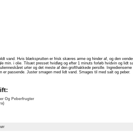
koldt vand. Hvis blæksprutten er frisk skæres arme og hinder af, og den ve
le min. i olie. Tilsæt presset hvidløg og efter 1 minuts forløb hvidvin og lidt 
 julienneskåret urter og det meste af den grofthakkede persille. Ingrediensern
sen er passende. Juster smagen med lidt vand. Smages til med salt og peber.
ft:
er Og Peberfrugter
ra)
hør