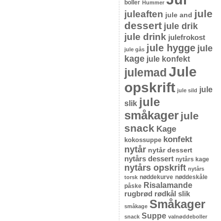
boller
Hummer
jule
juleaften
jule and
dessert
jule drik
jule drink
julefrokost
jule hygge
jule
jule gås
kage
jule konfekt
Jule
julemad
opskrift
jule
jule sild
jule
slik
småkager
jule
snack
Kage
konfekt
kokossuppe
nytår
nytår dessert
nytårs dessert
nytårs kage
nytårs opskrift
nytårs
nøddekurve
nøddeskåle
torsk
Risalamande
påske
rugbrød
rødkål
slik
Småkager
småkage
Suppe
snack
valnøddeboller