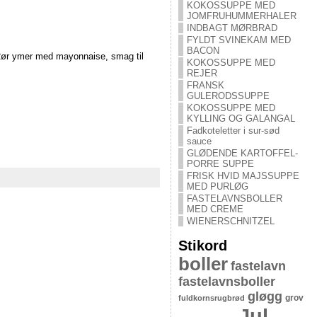
KOKOSSUPPE MED
JOMFRUHUMMERHALER
INDBAGT MØRBRAD
FYLDT SVINEKAM MED
BACON
. Rør ymer med mayonnaise, smag til
KOKOSSUPPE MED
REJER
FRANSK
GULERODSSUPPE
KOKOSSUPPE MED
KYLLING OG GALANGAL
Fadkoteletter i sur-sød
sauce
GLØDENDE KARTOFFEL-
PORRE SUPPE
FRISK HVID MAJSSUPPE
MED PURLØG
FASTELAVNSBOLLER
MED CREME
WIENERSCHNITZEL
Stikord
boller
fastelavn
fastelavnsboller
gløgg
grov
fuldkornsrugbrød
Jul