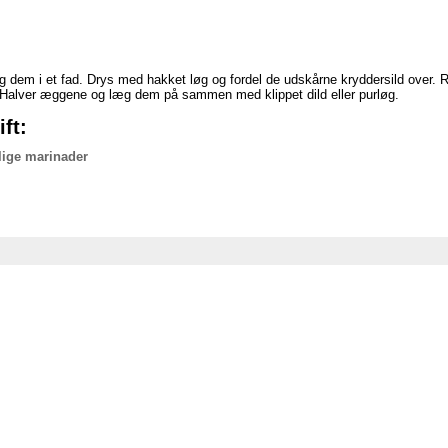
læg dem i et fad. Drys med hakket løg og fordel de udskårne kryddersild over
. Halver æggene og læg dem på sammen med klippet dild eller purløg.
ft:
lige marinader