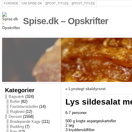
FORSIDE
OM SPISE.DK
[[POST_TITLE]]
[[POST_TITLE]]
Spise.dk – Opskrifter
Kategorier
«
Lynstegt skaldyrsret
Bagværk
(324)
Lys sildesalat 
Boller
(82)
Fastelavnsboller
(14)
Rugbrød
(12)
6-7 personer
Dessert
(1558)
500 g kogte aspargeskartofler
Bradepande Kage
(111)
2 løg
Budding
(7)
3 kryddersildfilter
Bær
(12)