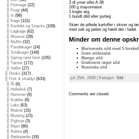
3 dl ymer eller A-38
Fromage
(22)
100 g mayonnaise
Frugt
(44)
3 kogte æg
Is
(98)
1 bundt dild eller purløg
Kage
(115)
Skær de pillede kartofler i skiver og 
Konfekt og Snacks
(109)
med salt og peber og hæld det i fadet
Lagkage
(62)
Mousse
(28)
Minder om denne opskri
Muffin
(32)
Pandekager
(24)
Marinerede sild med 5 forskel
Småkager
(149)
Grøn sildesalat
Spring rand form
(105)
Mango sild
Gratineret røget sild
Tærter
(172)
Russiske sild
Vafler
(27)
Drinks
(317)
juli 25th, 2008 | Kategori:
Sild
Fisk & skaldyr
(633)
Ål
(6)
Hellefisk
(7)
Comments are closed.
Hummer
(9)
Krabbe
(8)
Laks
(63)
Makrel
(15)
Musling
(23)
Pighvar
(3)
Rejer
(80)
Rokke
(4)
Rødspætte
(18)