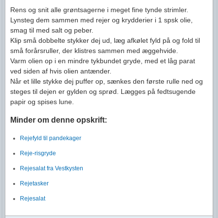
Rens og snit alle grøntsagerne i meget fine tynde strimler.
Lynsteg dem sammen med rejer og krydderier i 1 spsk olie,
smag til med salt og peber.
Klip små dobbelte stykker dej ud, læg afkølet fyld på og fold til
små forårsruller, der klistres sammen med æggehvide.
Varm olien op i en mindre tykbundet gryde, med et låg parat
ved siden af hvis olien antænder.
Når et lille stykke dej puffer op, sænkes den første rulle ned og
steges til dejen er gylden og sprød. Lægges på fedtsugende
papir og spises lune.
Minder om denne opskrift:
Rejefyld til pandekager
Reje-risgryde
Rejesalat fra Vestkysten
Rejetasker
Rejesalat