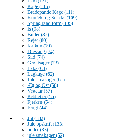
Lam
(121)
Kage
(115)
Bradepande Kage
(111)
Konfekt og Snacks
(109)
Spring rand form
(105)
Is
(98)
Boller
(82)
Rejer
(80)
Kalkun
(79)
Dressing
(74)
Sild
(74)
Grøntsager
(73)
Laks
(63)
Lagkage
(62)
Jule småkager
(61)
Æg og Ost
(58)
Vegetar
(57)
Kødretter
(56)
Fjerkræ
(54)
Frugt
(44)
Jul
(182)
Jule opskrift
(133)
boller
(83)
jule småkager
(52)