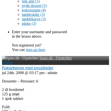
jule and
(5)
nytår dessert
(5)
kokossuppe
(4)
nøddeskåle
(3)
nøddekurve
(3)
påske
(3)
Enter your username and password
in the boxes above.
Not registered yet?
You can
sign-up here
.
Spise.dk - Opskrifter
Search
Rabarberpie med smuldredej
jul 24th, 2008 @ 03:17 pm › admin
Desserter – Personer: 6
2 dl hvedemel
125 g smør
1 spsk sukker
Fyld: