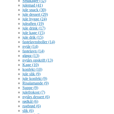
Småkager
(52)
julemad
(41)
jule snack
(30)
jule dessert
(29)
jule hygge
(24)
juleaften
(19)
jule drink
(17)
jule kage
(15)
jule drik
(15)
fastelavnsboller
(14)
nytår
(14)
fastelavn
(14)
gløgg
(13)
nytårs opskrift
(13)
Kage
(10)
konfekt
(10)
jule slik
(9)
jule konfekt
(9)
Risalamande
(9)
Suppe
(9)
julefrokost
(7)
nytårs dessert
(6)
rødkål
(6)
rugbrød
(6)
slik
(6)