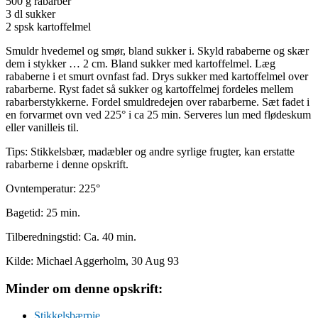
500 g rabarber
3 dl sukker
2 spsk kartoffelmel
Smuldr hvedemel og smør, bland sukker i. Skyld rababerne og skær
dem i stykker … 2 cm. Bland sukker med kartoffelmel. Læg
rababerne i et smurt ovnfast fad. Drys sukker med kartoffelmel over
rabarberne. Ryst fadet så sukker og kartoffelmej fordeles mellem
rabarberstykkerne. Fordel smuldredejen over rabarberne. Sæt fadet i
en forvarmet ovn ved 225° i ca 25 min. Serveres lun med flødeskum
eller vanilleis til.
Tips: Stikkelsbær, madæbler og andre syrlige frugter, kan erstatte
rabarberne i denne opskrift.
Ovntemperatur: 225°
Bagetid: 25 min.
Tilberedningstid: Ca. 40 min.
Kilde: Michael Aggerholm, 30 Aug 93
Minder om denne opskrift:
Stikkelsbærpie