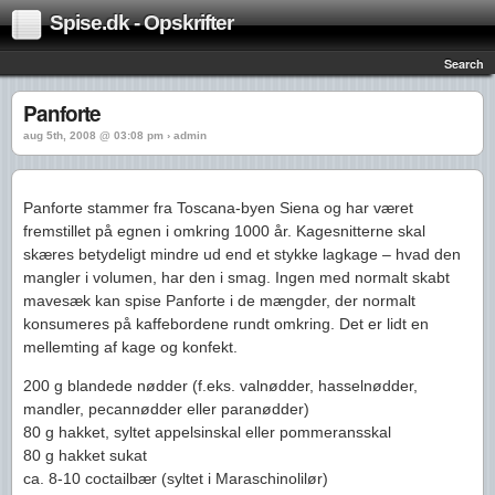
Spise.dk - Opskrifter
Search
Panforte
aug 5th, 2008 @ 03:08 pm › admin
Panforte stammer fra Toscana-byen Siena og har været
fremstillet på egnen i omkring 1000 år. Kagesnitterne skal
skæres betydeligt mindre ud end et stykke lagkage – hvad den
mangler i volumen, har den i smag. Ingen med normalt skabt
mavesæk kan spise Panforte i de mængder, der normalt
konsumeres på kaffebordene rundt omkring. Det er lidt en
mellemting af kage og konfekt.
200 g blandede nødder (f.eks. valnødder, hasselnødder,
mandler, pecannødder eller paranødder)
80 g hakket, syltet appelsinskal eller pommeransskal
80 g hakket sukat
ca. 8-10 coctailbær (syltet i Maraschinolilør)