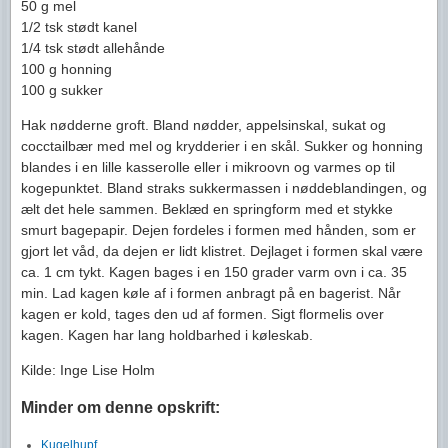
50 g mel
1/2 tsk stødt kanel
1/4 tsk stødt allehånde
100 g honning
100 g sukker
Hak nødderne groft. Bland nødder, appelsinskal, sukat og
cocctailbær med mel og krydderier i en skål. Sukker og honning
blandes i en lille kasserolle eller i mikroovn og varmes op til
kogepunktet. Bland straks sukkermassen i nøddeblandingen, og
ælt det hele sammen. Beklæd en springform med et stykke
smurt bagepapir. Dejen fordeles i formen med hånden, som er
gjort let våd, da dejen er lidt klistret. Dejlaget i formen skal være
ca. 1 cm tykt. Kagen bages i en 150 grader varm ovn i ca. 35
min. Lad kagen køle af i formen anbragt på en bagerist. Når
kagen er kold, tages den ud af formen. Sigt flormelis over
kagen. Kagen har lang holdbarhed i køleskab.
Kilde: Inge Lise Holm
Minder om denne opskrift:
Kugelhupf