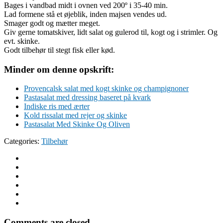
Bages i vandbad midt i ovnen ved 200º i 35-40 min.
Lad formene stå et øjeblik, inden majsen vendes ud.
Smager godt og mætter meget.
Giv gerne tomatskiver, lidt salat og gulerod til, kogt og i strimler. Og
evt. skinke.
Godt tilbehør til stegt fisk eller kød.
Minder om denne opskrift:
Provencalsk salat med kogt skinke og champignoner
Pastasalat med dressing baseret på kvark
Indiske ris med ærter
Kold rissalat med rejer og skinke
Pastasalat Med Skinke Og Oliven
Categories:
Tilbehør
Comments are closed.