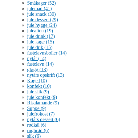
Småkager
(52)
julemad
(41)
jule snack
(30)
jule dessert
(29)
jule hygge
(24)
juleaften
(19)
jule drink
(17)
jule kage
(15)
jule drik
(15)
fastelavnsboller
(14)
nytår
(14)
fastelavn
(14)
gløgg
(13)
nytårs opskrift
(13)
Kage
(10)
konfekt
(10)
jule slik
(9)
jule konfekt
(9)
Risalamande
(9)
Suppe
(9)
julefrokost
(7)
nytårs dessert
(6)
rødkål
(6)
rugbrød
(6)
slik
(6)