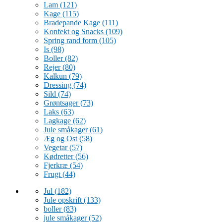
Lam
(121)
Kage
(115)
Bradepande Kage
(111)
Konfekt og Snacks
(109)
Spring rand form
(105)
Is
(98)
Boller
(82)
Rejer
(80)
Kalkun
(79)
Dressing
(74)
Sild
(74)
Grøntsager
(73)
Laks
(63)
Lagkage
(62)
Jule småkager
(61)
Æg og Ost
(58)
Vegetar
(57)
Kødretter
(56)
Fjerkræ
(54)
Frugt
(44)
Jul
(182)
Jule opskrift
(133)
boller
(83)
jule småkager
(52)