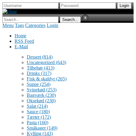
Menu
Tags
Categories
Login
Home
RSS Feed
E-Mail
Dessert
(814)
Uncategorized
(643)
Tilbehør
(413)
Drinks
(317)
Fisk & skaldyr
(265)
Suppe
(254)
Svinekød
(253)
Bagværk
(230)
Oksekød
(230)
Salat
(214)
Sauce
(180)
Tærter
(172)
Pasta
(160)
Småkager
(149)
Kylling
(143)