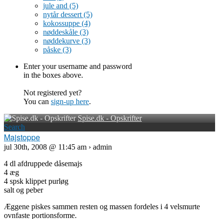
jule and
(5)
nytår dessert
(5)
kokossuppe
(4)
nøddeskåle
(3)
nøddekurve
(3)
påske
(3)
Enter your username and password
in the boxes above.
Not registered yet?
You can
sign-up here
.
Spise.dk - Opskrifter
Search
Majstoppe
jul 30th, 2008 @ 11:45 am › admin
4 dl afdruppede dåsemajs
4 æg
4 spsk klippet purløg
salt og peber
Æggene piskes sammen resten og massen fordeles i 4 velsmurte
ovnfaste portionsforme.