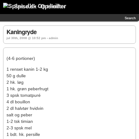
Spise.dk - Opskrifter
Search
Kaningryde
jul 30th, 2008 @ 10:52 pm › admin
(4-6 portioner)
1 renset kanin 1-2 kg
50 g dulle
2 hk. løg
1 hk. grøn peberfrugt
3 spsk tomatpuré
4 dl bouillon
2 dl halvtør hvidvin
salt og peber
1-2 tsk timian
2-3 spsk mel
1 bdt. hk. persille