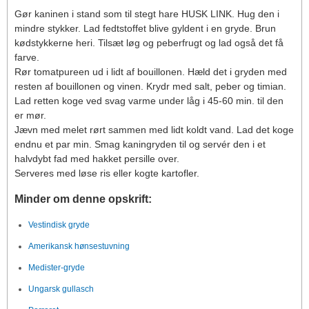
Gør kaninen i stand som til stegt hare HUSK LINK. Hug den i
mindre stykker. Lad fedtstoffet blive gyldent i en gryde. Brun
kødstykkerne heri. Tilsæt løg og peberfrugt og lad også det få
farve.
Rør tomatpureen ud i lidt af bouillonen. Hæld det i gryden med
resten af bouillonen og vinen. Krydr med salt, peber og timian.
Lad retten koge ved svag varme under låg i 45-60 min. til den
er mør.
Jævn med melet rørt sammen med lidt koldt vand. Lad det koge
endnu et par min. Smag kaningryden til og servér den i et
halvdybt fad med hakket persille over.
Serveres med løse ris eller kogte kartofler.
Minder om denne opskrift:
Vestindisk gryde
Amerikansk hønsestuvning
Medister-gryde
Ungarsk gullasch