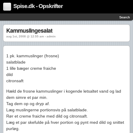
Spise.dk - Opskrifter
Search
Kammuslingesalat
aug 1st, 2008 @ 12:55 am › admin
1 pk. kammuslinger (frosne)
salatblade
1 lille bæger creme fraiche
dild
citronsaft
Hæld de frosne kammuslinger i kogende letsaltet vand og lad
dem simre et par min.
Tag dem op og dryp af.
Læg muslingerne portionsvis på salatblade.
Rør et creme fraiche med dild og citronsaft.
Læg et par skefulde på hver portion og pynt med dild og snittet
purløg.