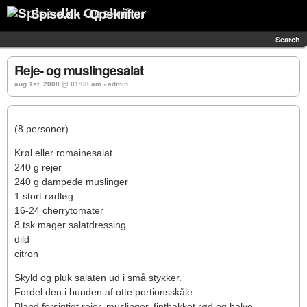
Spise.dk - Opskrifter
Search
Reje- og muslingesalat
aug 1st, 2008 @ 01:08 am › admin
(8 personer)
Krøl eller romainesalat
240 g rejer
240 g dampede muslinger
1 stort rødløg
16-24 cherrytomater
8 tsk mager salatdressing
dild
citron
Skyld og pluk salaten ud i små stykker.
Fordel den i bunden af otte portionsskåle.
Bland forsigtigt rejer, muslinger, finthakket rød og halve