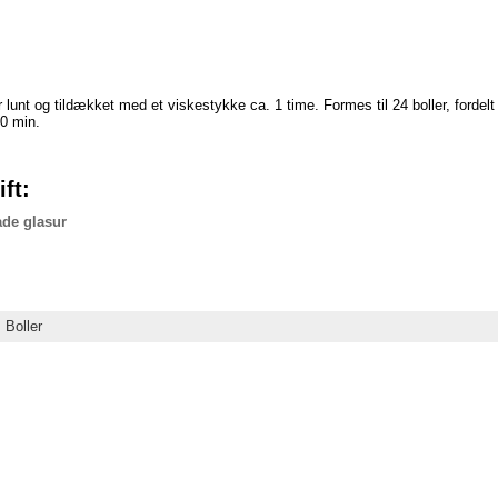
unt og tildækket med et viskestykke ca. 1 time. Formes til 24 boller, fordelt
0 min.
ft:
de glasur
:
Boller