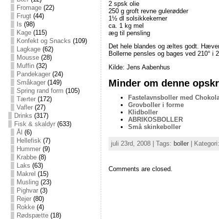
2 spsk olie
Fromage
(22)
250 g groft revne gulerødder
Frugt
(44)
1½ dl solsikkekerner
Is
(98)
ca. 1 kg mel
Kage
(115)
æg til pensling
Konfekt og Snacks
(109)
Det hele blandes og æltes godt. Hæver l
Lagkage
(62)
Bollerne pensles og bages ved 210° i 2
Mousse
(28)
Muffin
(32)
Kilde: Jens Aabenhus
Pandekager
(24)
Minder om denne opskri
Småkager
(149)
Spring rand form
(105)
Fastelavnsboller med Chokola
Tærter
(172)
Grovboller i forme
Vafler
(27)
Klidboller
Drinks
(317)
ABRIKOSBOLLER
Fisk & skaldyr
(633)
Små skinkeboller
Ål
(6)
Hellefisk
(7)
juli 23rd, 2008 | Tags:
boller
| Kategori
Hummer
(9)
Krabbe
(8)
Laks
(63)
Comments are closed.
Makrel
(15)
Musling
(23)
Pighvar
(3)
Rejer
(80)
Rokke
(4)
Rødspætte
(18)