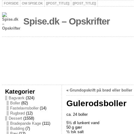
FORSIDE
OM SPISE.DK
[[POST_TITLE]]
[[POST_TITLE]]
Spise.dk – Opskrifter
Kategorier
«
Grundopskrift på brød eller boller
Bagværk
(324)
Gulerodsboller
Boller
(82)
Fastelavnsboller
(14)
Rugbrød
(12)
ca. 24 boller
Dessert
(1558)
5½ dl lunkent vand
Bradepande Kage
(111)
50 g gær
Budding
(7)
½ tsk salt
Bær
(12)