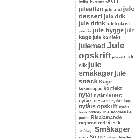
boller
Hummer
jule
juleaften
jule and
dessert
jule drik
jule drink
julefrokost
jule hygge
jule
jule gås
kage
jule konfekt
Jule
julemad
opskrift
jule
jule sild
jule
slik
småkager
jule
snack
Kage
konfekt
kokossuppe
nytår
nytår dessert
nytårs dessert
nytårs kage
nytårs opskrift
nytårs
nøddekurve
nøddeskåle
torsk
Risalamande
påske
rugbrød
rødkål
slik
Småkager
småkage
Suppe
snack
valnøddeboller