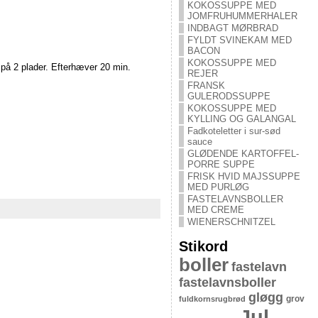
KOKOSSUPPE MED
JOMFRUHUMMERHALER
INDBAGT MØRBRAD
FYLDT SVINEKAM MED
BACON
KOKOSSUPPE MED
 på 2 plader. Efterhæver 20 min.
REJER
FRANSK
GULERODSSUPPE
KOKOSSUPPE MED
KYLLING OG GALANGAL
Fadkoteletter i sur-sød
sauce
GLØDENDE KARTOFFEL-
PORRE SUPPE
FRISK HVID MAJSSUPPE
MED PURLØG
FASTELAVNSBOLLER
MED CREME
WIENERSCHNITZEL
Stikord
boller
fastelavn
fastelavnsboller
gløgg
grov
fuldkornsrugbrød
Jul