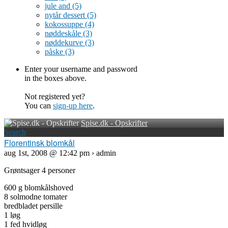
jule and
(5)
nytår dessert
(5)
kokossuppe
(4)
nøddeskåle
(3)
nøddekurve
(3)
påske
(3)
Enter your username and password
in the boxes above.
Not registered yet?
You can
sign-up here
.
Spise.dk - Opskrifter
Search
Florentinsk blomkål
aug 1st, 2008 @ 12:42 pm › admin
Grøntsager 4 personer
600 g blomkålshoved
8 solmodne tomater
bredbladet persille
1 løg
1 fed hvidløg