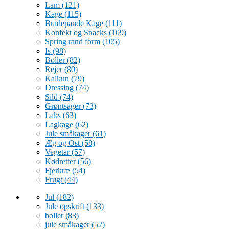
Lam
(121)
Kage
(115)
Bradepande Kage
(111)
Konfekt og Snacks
(109)
Spring rand form
(105)
Is
(98)
Boller
(82)
Rejer
(80)
Kalkun
(79)
Dressing
(74)
Sild
(74)
Grøntsager
(73)
Laks
(63)
Lagkage
(62)
Jule småkager
(61)
Æg og Ost
(58)
Vegetar
(57)
Kødretter
(56)
Fjerkræ
(54)
Frugt
(44)
Jul
(182)
Jule opskrift
(133)
boller
(83)
jule småkager
(52)