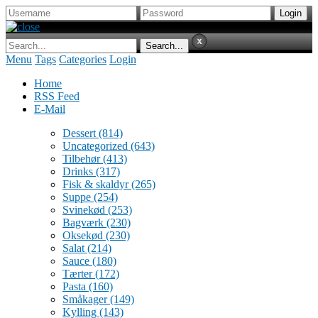
Menu
Tags
Categories
Login
Home
RSS Feed
E-Mail
Dessert
(814)
Uncategorized
(643)
Tilbehør
(413)
Drinks
(317)
Fisk & skaldyr
(265)
Suppe
(254)
Svinekød
(253)
Bagværk
(230)
Oksekød
(230)
Salat
(214)
Sauce
(180)
Tærter
(172)
Pasta
(160)
Småkager
(149)
Kylling
(143)