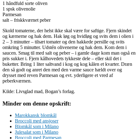
1 håndfuld sorte oliven
1 spsk olivenolie
Parmesan
salt – friskkværnet peber
Skold tomaterne, der helst ikke skal være for saftige. Fjern skindet
og kærnerne og hak dem. Hak løg og hvidløg og svits dem i olien i
2 – 3 minutter – tilsæt tomater og den hakkede persille og svits
omkring 5 minutter. Udstén olivenerne og hak dem. Kom dem i
saucen. Smag til med salt og peber – i gamle dage kom man også en
pris sukker i. Fjern kålhovedets tykkeste dele – eller skil det i
buketter. Bring 1 liter saltvand i kog og kog kålen et kvarter. Dræn
den så godt og anret den med den varme sauce hældt over og
drysset med reven Parmesan og evt. yderligere et vred af
peberkværnen.
Kilde: Livsglad mad, Bogan’s forlag.
Minder om denne opskrift:
Marokkansk blomkål
Broccoli med ansjoser
Blomkål som i Milano
Julesalat som i Milano
Broccoli med Parmesan