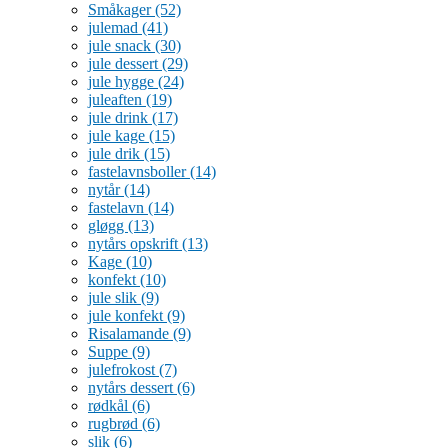
Småkager
(52)
julemad
(41)
jule snack
(30)
jule dessert
(29)
jule hygge
(24)
juleaften
(19)
jule drink
(17)
jule kage
(15)
jule drik
(15)
fastelavnsboller
(14)
nytår
(14)
fastelavn
(14)
gløgg
(13)
nytårs opskrift
(13)
Kage
(10)
konfekt
(10)
jule slik
(9)
jule konfekt
(9)
Risalamande
(9)
Suppe
(9)
julefrokost
(7)
nytårs dessert
(6)
rødkål
(6)
rugbrød
(6)
slik
(6)