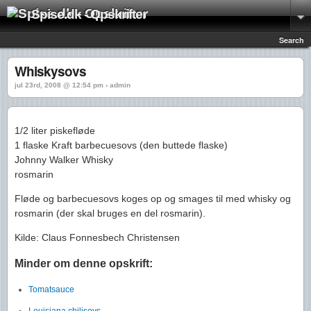
Spise.dk - Opskrifter
Search
Whiskysovs
jul 23rd, 2008 @ 12:54 pm › admin
1/2 liter piskefløde
1 flaske Kraft barbecuesovs (den buttede flaske)
Johnny Walker Whisky
rosmarin
Fløde og barbecuesovs koges op og smages til med whisky og
rosmarin (der skal bruges en del rosmarin).
Kilde: Claus Fonnesbech Christensen
Minder om denne opskrift:
Tomatsauce
Louisiana chilisovs