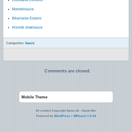
Mandelsauce
Béarnaise-Essens
Kreolsk smørsauce
Categories:
Sauce
Comments are closed.
Mobile Theme
All content Copyright Spise.dk - Opskrifter
Powered by
WordPress
+
WPtouch 1.9.34