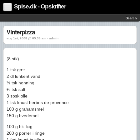
Spise.dk - Opskrifter
Search
Vinterpizza
aug 1st, 2008 @ 09:33 am › admin
(8 stk)
1 tsk gær
2 dl lunkent vand
½ tsk honning
½ tsk salt
3 spsk olie
1 tsk knust herbes de provence
100 g grahamsmel
150 g hvedemel
100 g hk. løg
200 g porrer i ringe
1 fed knust hvidløg