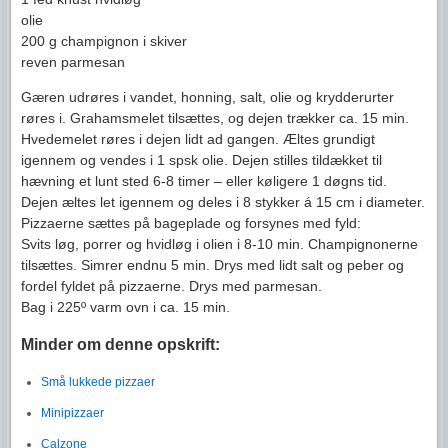
olie
200 g champignon i skiver
reven parmesan
Gæren udrøres i vandet, honning, salt, olie og krydderurter
røres i. Grahamsmelet tilsættes, og dejen trækker ca. 15 min.
Hvedemelet røres i dejen lidt ad gangen. Æltes grundigt
igennem og vendes i 1 spsk olie. Dejen stilles tildækket til
hævning et lunt sted 6-8 timer – eller køligere 1 døgns tid.
Dejen æltes let igennem og deles i 8 stykker á 15 cm i diameter.
Pizzaerne sættes på bageplade og forsynes med fyld:
Svits løg, porrer og hvidløg i olien i 8-10 min. Champignonerne
tilsættes. Simrer endnu 5 min. Drys med lidt salt og peber og
fordel fyldet på pizzaerne. Drys med parmesan.
Bag i 225º varm ovn i ca. 15 min.
Minder om denne opskrift:
Små lukkede pizzaer
Minipizzaer
Calzone