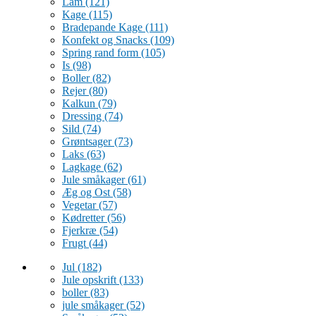
Lam
(121)
Kage
(115)
Bradepande Kage
(111)
Konfekt og Snacks
(109)
Spring rand form
(105)
Is
(98)
Boller
(82)
Rejer
(80)
Kalkun
(79)
Dressing
(74)
Sild
(74)
Grøntsager
(73)
Laks
(63)
Lagkage
(62)
Jule småkager
(61)
Æg og Ost
(58)
Vegetar
(57)
Kødretter
(56)
Fjerkræ
(54)
Frugt
(44)
Jul
(182)
Jule opskrift
(133)
boller
(83)
jule småkager
(52)