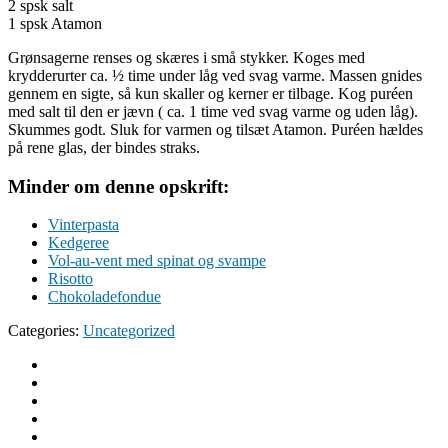
2 spsk salt
1 spsk Atamon
Grønsagerne renses og skæres i små stykker. Koges med
krydderurter ca. ½ time under låg ved svag varme. Massen gnides
gennem en sigte, så kun skaller og kerner er tilbage. Kog puréen
med salt til den er jævn ( ca. 1 time ved svag varme og uden låg).
Skummes godt. Sluk for varmen og tilsæt Atamon. Puréen hældes
på rene glas, der bindes straks.
Minder om denne opskrift:
Vinterpasta
Kedgeree
Vol-au-vent med spinat og svampe
Risotto
Chokoladefondue
Categories:
Uncategorized