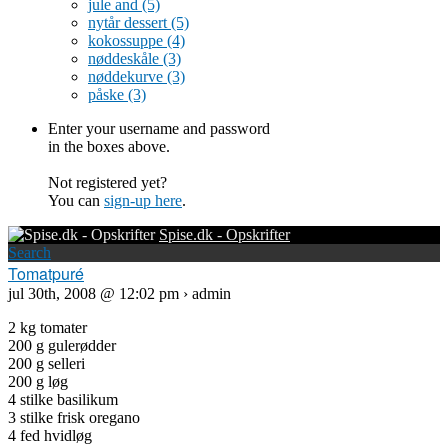
jule and
(5)
nytår dessert
(5)
kokossuppe
(4)
nøddeskåle
(3)
nøddekurve
(3)
påske
(3)
Enter your username and password
in the boxes above.
Not registered yet?
You can
sign-up here
.
Spise.dk - Opskrifter
Search
Tomatpuré
jul 30th, 2008 @ 12:02 pm › admin
2 kg tomater
200 g gulerødder
200 g selleri
200 g løg
4 stilke basilikum
3 stilke frisk oregano
4 fed hvidløg