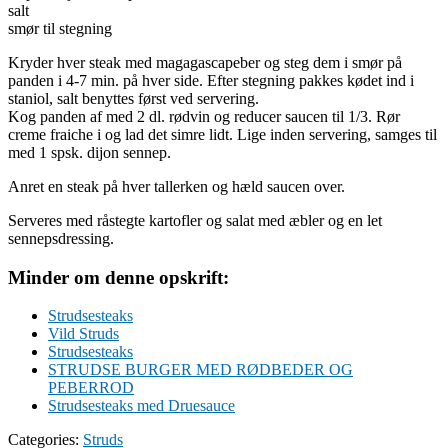
salt
smør til stegning
Kryder hver steak med magagascapeber og steg dem i smør på
panden i 4-7 min. på hver side. Efter stegning pakkes kødet ind i
staniol, salt benyttes først ved servering.
Kog panden af med 2 dl. rødvin og reducer saucen til 1/3. Rør
creme fraiche i og lad det simre lidt. Lige inden servering, samges til
med 1 spsk. dijon sennep.
Anret en steak på hver tallerken og hæld saucen over.
Serveres med råstegte kartofler og salat med æbler og en let
sennepsdressing.
Minder om denne opskrift:
Strudsesteaks
Vild Struds
Strudsesteaks
STRUDSE BURGER MED RØDBEDER OG
PEBERROD
Strudsesteaks med Druesauce
Categories:
Struds