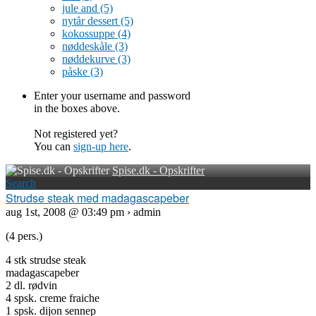
jule and
(5)
nytår dessert
(5)
kokossuppe
(4)
nøddeskåle
(3)
nøddekurve
(3)
påske
(3)
Enter your username and password
in the boxes above.
Not registered yet?
You can
sign-up here
.
Spise.dk - Opskrifter
Search
Strudse steak med madagascapeber
aug 1st, 2008 @ 03:49 pm › admin
(4 pers.)
4 stk strudse steak
madagascapeber
2 dl. rødvin
4 spsk. creme fraiche
1 spsk. dijon sennep