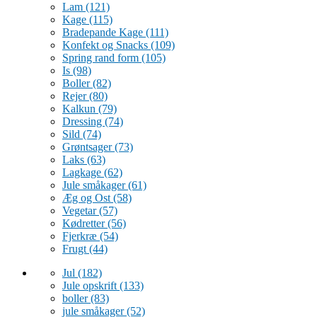
Lam
(121)
Kage
(115)
Bradepande Kage
(111)
Konfekt og Snacks
(109)
Spring rand form
(105)
Is
(98)
Boller
(82)
Rejer
(80)
Kalkun
(79)
Dressing
(74)
Sild
(74)
Grøntsager
(73)
Laks
(63)
Lagkage
(62)
Jule småkager
(61)
Æg og Ost
(58)
Vegetar
(57)
Kødretter
(56)
Fjerkræ
(54)
Frugt
(44)
Jul
(182)
Jule opskrift
(133)
boller
(83)
jule småkager
(52)