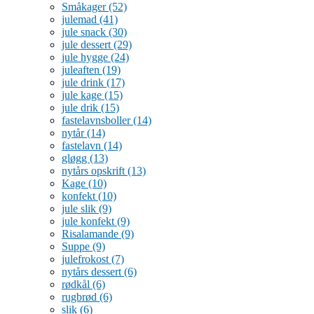
Småkager
(52)
julemad
(41)
jule snack
(30)
jule dessert
(29)
jule hygge
(24)
juleaften
(19)
jule drink
(17)
jule kage
(15)
jule drik
(15)
fastelavnsboller
(14)
nytår
(14)
fastelavn
(14)
gløgg
(13)
nytårs opskrift
(13)
Kage
(10)
konfekt
(10)
jule slik
(9)
jule konfekt
(9)
Risalamande
(9)
Suppe
(9)
julefrokost
(7)
nytårs dessert
(6)
rødkål
(6)
rugbrød
(6)
slik
(6)