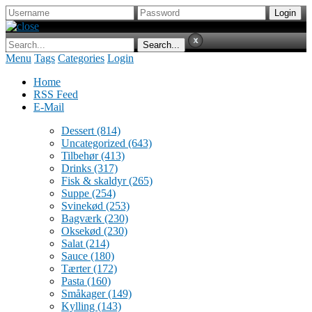
Menu
Tags
Categories
Login
Home
RSS Feed
E-Mail
Dessert
(814)
Uncategorized
(643)
Tilbehør
(413)
Drinks
(317)
Fisk & skaldyr
(265)
Suppe
(254)
Svinekød
(253)
Bagværk
(230)
Oksekød
(230)
Salat
(214)
Sauce
(180)
Tærter
(172)
Pasta
(160)
Småkager
(149)
Kylling
(143)