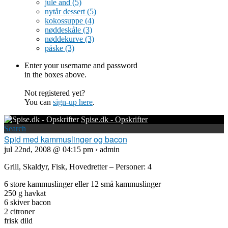
jule and
(5)
nytår dessert
(5)
kokossuppe
(4)
nøddeskåle
(3)
nøddekurve
(3)
påske
(3)
Enter your username and password
in the boxes above.
Not registered yet?
You can
sign-up here
.
Spise.dk - Opskrifter
Search
Spid med kammuslinger og bacon
jul 22nd, 2008 @ 04:15 pm › admin
Grill, Skaldyr, Fisk, Hovedretter – Personer: 4
6 store kammuslinger eller 12 små kammuslinger
250 g havkat
6 skiver bacon
2 citroner
frisk dild