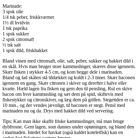
Marinade:
3 spsk olie
1/4 tsk peber, friskkværnet
1½ dl hvidvin
1 tsk paprika
1 spsk sukker
2 spsk citronsaft
½ tsk salt
1 spsk dild, friskhakket
Bland vinen med citronsaft, olie, salt, peber, sukker og hakket dild i
en skål. Hvis man bruger store kammuslinger, skæres disse igennem.
Skær fisken i stykker 4-5 cm, og kom begge dele i marinaden.
Bland og lad skålen stå tildækket og koldt i 2-3 timer. Skær baconen
igennem en gang. Skær citronen i skiver og derefter i halve eller
kvarte. Hæld lagen fra fisken og gem den til pensling, Rul en skive
bacon om hver kammusling og sæt dem på spid, skiftevis med
fiskestykker og citronskiver, og læg dem på grillen. Stegetiden er ca.
10 min., og der vendes jævnligt, til baconen er stegt. Pensl med
marinaden nu og da. Drys med hakket dild ved servering.
Tips: Kan man ikke skaffe friske kammuslinger, må man bruge
dybfrosne. Gem lagen, som dannes under optøningen, og bland den
i marinaden. Istedet for havkat (også kaldet koteletfisk) kan en
anden fast fisketype sagtens bruges.