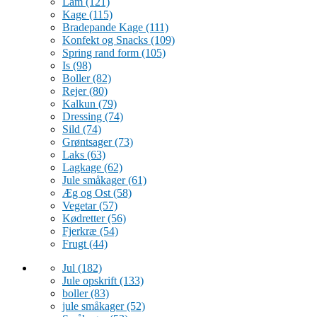
Lam
(121)
Kage
(115)
Bradepande Kage
(111)
Konfekt og Snacks
(109)
Spring rand form
(105)
Is
(98)
Boller
(82)
Rejer
(80)
Kalkun
(79)
Dressing
(74)
Sild
(74)
Grøntsager
(73)
Laks
(63)
Lagkage
(62)
Jule småkager
(61)
Æg og Ost
(58)
Vegetar
(57)
Kødretter
(56)
Fjerkræ
(54)
Frugt
(44)
Jul
(182)
Jule opskrift
(133)
boller
(83)
jule småkager
(52)