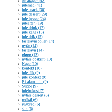
Småkager
(52)
julemad
(41)
jule snack
(30)
jule dessert
(29)
jule hygge
(24)
juleaften
(19)
jule drink
(17)
jule kage
(15)
jule drik
(15)
fastelavnsboller
(14)
nytår
(14)
fastelavn
(14)
gløgg
(13)
nytårs opskrift
(13)
Kage
(10)
konfekt
(10)
jule slik
(9)
jule konfekt
(9)
Risalamande
(9)
Suppe
(9)
julefrokost
(7)
nytårs dessert
(6)
rødkål
(6)
rugbrød
(6)
slik
(6)