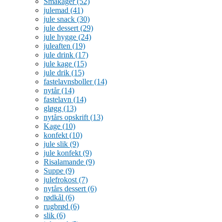
Småkager
(52)
julemad
(41)
jule snack
(30)
jule dessert
(29)
jule hygge
(24)
juleaften
(19)
jule drink
(17)
jule kage
(15)
jule drik
(15)
fastelavnsboller
(14)
nytår
(14)
fastelavn
(14)
gløgg
(13)
nytårs opskrift
(13)
Kage
(10)
konfekt
(10)
jule slik
(9)
jule konfekt
(9)
Risalamande
(9)
Suppe
(9)
julefrokost
(7)
nytårs dessert
(6)
rødkål
(6)
rugbrød
(6)
slik
(6)