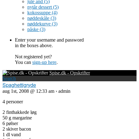
jule and
(5)
nytår dessert
(5)
kokossuppe
(4)
nøddeskåle
(3)
nøddekurve
(3)
påske
(3)
Enter your username and password
in the boxes above.
Not registered yet?
You can
sign-up here
.
Spise.dk - Opskrifter
Search
Spaghettigryde
aug 1st, 2008 @ 12:33 am › admin
4 personer
2 finthakkede løg
50 g margarine
6 pølser
2 skiver bacon
1 dl vand