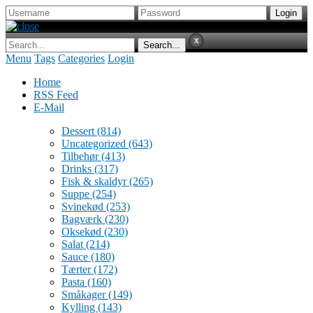
Menu
Tags
Categories
Login
Home
RSS Feed
E-Mail
Dessert
(814)
Uncategorized
(643)
Tilbehør
(413)
Drinks
(317)
Fisk & skaldyr
(265)
Suppe
(254)
Svinekød
(253)
Bagværk
(230)
Oksekød
(230)
Salat
(214)
Sauce
(180)
Tærter
(172)
Pasta
(160)
Småkager
(149)
Kylling
(143)