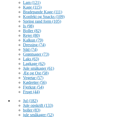
Lam
(121)
Kage
(115)
Bradepande Kage
(111)
Konfekt og Snacks
(109)
Spring rand form
(105)
Is
(98)
Boller
(82)
Rejer
(80)
Kalkun
(79)
Dressing
(74)
Sild
(74)
Grøntsager
(73)
Laks
(63)
Lagkage
(62)
Jule småkager
(61)
Æg og Ost
(58)
Vegetar
(57)
Kødretter
(56)
Fjerkræ
(54)
Frugt
(44)
Jul
(182)
Jule opskrift
(133)
boller
(83)
jule småkager
(52)