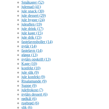
Småkager
(52)
julemad
(41)
jule snack
(30)
jule dessert
(29)
jule hygge
(24)
juleaften
(19)
jule drink
(17)
jule kage
(15)
jule drik
(15)
fastelavnsboller
(14)
nytår
(14)
fastelavn
(14)
gløgg
(13)
nytårs opskrift
(13)
Kage
(10)
konfekt
(10)
jule slik
(9)
jule konfekt
(9)
Risalamande
(9)
Suppe
(9)
julefrokost
(7)
nytårs dessert
(6)
rødkål
(6)
rugbrød
(6)
slik
(6)