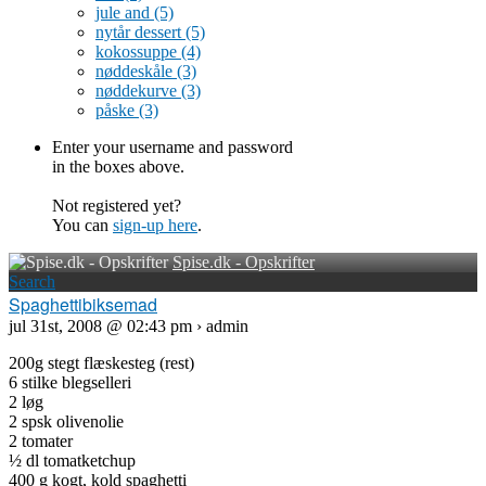
jule and
(5)
nytår dessert
(5)
kokossuppe
(4)
nøddeskåle
(3)
nøddekurve
(3)
påske
(3)
Enter your username and password
in the boxes above.
Not registered yet?
You can
sign-up here
.
Spise.dk - Opskrifter
Search
Spaghettibiksemad
jul 31st, 2008 @ 02:43 pm › admin
200g stegt flæskesteg (rest)
6 stilke blegselleri
2 løg
2 spsk olivenolie
2 tomater
½ dl tomatketchup
400 g kogt, kold spaghetti