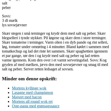
salt
peber
Sovs:
3 dl mælk
lys sovsejævner
Skær stegen i små terninger og krydr dem med salt og peber. Skær
blegselleri i tynde stykker. Pil løgene og skær dem i store terninger.
Skær tomaterne i terninger. Varm olien i en dyb pande og rist selleri,
løg, tomater under omrøring i 4 minutter. Bland kødet i sammen med
tomatkechup og lad det riste let sammen. Skær spaghettien igennem
et par gange, rør den i og krydr med salt og peber og lad retten
varme igennem. Kom den over i et varmt serveringsfad. Sovs: Kog
gryden af med mælken, jævn den med sovsejævner og smag til med
salt og peber. Server retten ledsaget af sovsen.
Minder om denne opskrift:
Mortens kyllinge wok
Lasagne med champignon
Majsret med bacon
Mortens all round wok ret
Oste-pasta med grønsagssauce