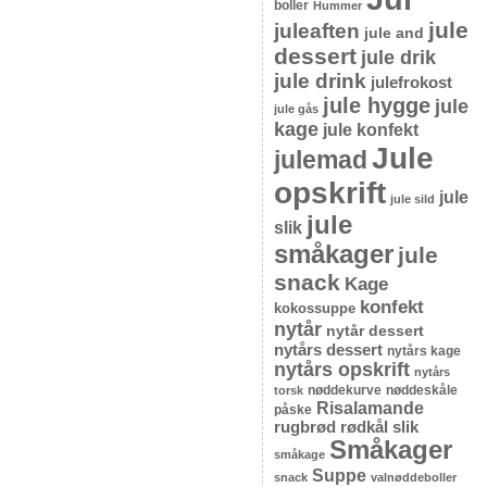
boller
Hummer
jule
juleaften
jule and
dessert
jule drik
jule drink
julefrokost
jule hygge
jule
jule gås
kage
jule konfekt
Jule
julemad
opskrift
jule
jule sild
jule
slik
småkager
jule
snack
Kage
konfekt
kokossuppe
nytår
nytår dessert
nytårs dessert
nytårs kage
nytårs opskrift
nytårs
nøddekurve
nøddeskåle
torsk
Risalamande
påske
rugbrød
rødkål
slik
Småkager
småkage
Suppe
snack
valnøddeboller