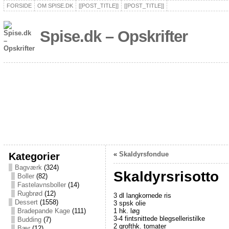
FORSIDE
OM SPISE.DK
[[POST_TITLE]]
[[POST_TITLE]]
Spise.dk – Opskrifter
Kategorier
«
Skaldyrsfondue
Bagværk
(324)
Skaldyrsrisotto
Boller
(82)
Fastelavnsboller
(14)
Rugbrød
(12)
3 dl langkornede ris
Dessert
(1558)
3 spsk olie
1 hk. løg
Bradepande Kage
(111)
3-4 fintsnittede blegselleristilke
Budding
(7)
2 grofthk. tomater
Bær
(12)