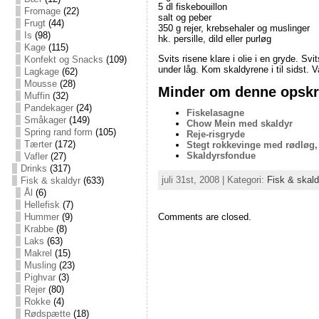
5 dl fiskebouillon
Fromage
(22)
salt og peber
Frugt
(44)
350 g rejer, krebsehaler og muslinger
Is
(98)
hk. persille, dild eller purløg
Kage
(115)
Svits risene klare i olie i en gryde. S
Konfekt og Snacks
(109)
under låg. Kom skaldyrene i til sidst.
Lagkage
(62)
Mousse
(28)
Minder om denne opskri
Muffin
(32)
Pandekager
(24)
Fiskelasagne
Småkager
(149)
Chow Mein med skaldyr
Spring rand form
(105)
Reje-risgryde
Tærter
(172)
Stegt rokkevinge med rødløg,
Skaldyrsfondue
Vafler
(27)
Drinks
(317)
juli 31st, 2008 | Kategori:
Fisk & skald
Fisk & skaldyr
(633)
Ål
(6)
Hellefisk
(7)
Hummer
(9)
Comments are closed.
Krabbe
(8)
Laks
(63)
Makrel
(15)
Musling
(23)
Pighvar
(3)
Rejer
(80)
Rokke
(4)
Rødspætte
(18)