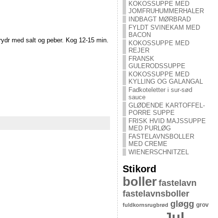
KOKOSSUPPE MED
JOMFRUHUMMERHALER
INDBAGT MØRBRAD
FYLDT SVINEKAM MED
BACON
 Krydr med salt og peber. Kog 12-15 min.
KOKOSSUPPE MED
REJER
FRANSK
GULERODSSUPPE
KOKOSSUPPE MED
KYLLING OG GALANGAL
Fadkoteletter i sur-sød
sauce
GLØDENDE KARTOFFEL-
PORRE SUPPE
FRISK HVID MAJSSUPPE
MED PURLØG
FASTELAVNSBOLLER
MED CREME
WIENERSCHNITZEL
Stikord
boller
fastelavn
fastelavnsboller
gløgg
grov
fuldkornsrugbrød
Jul