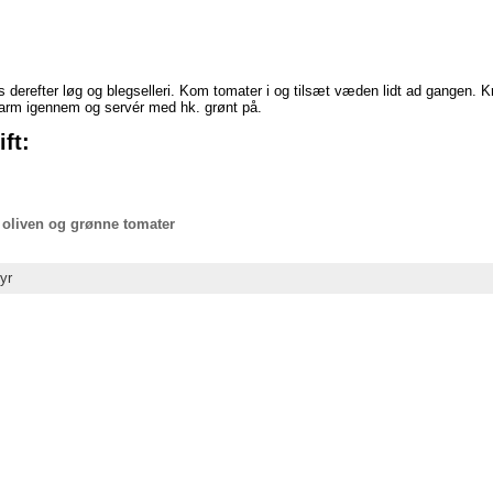
vits derefter løg og blegselleri. Kom tomater i og tilsæt væden lidt ad gangen.
 Varm igennem og servér med hk. grønt på.
ft:
 oliven og grønne tomater
yr