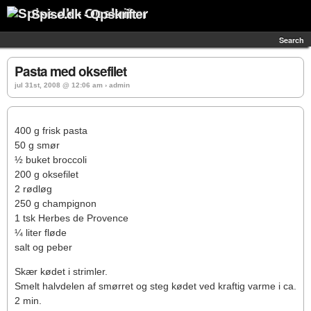
Spise.dk - Opskrifter
Search
Pasta med oksefilet
jul 31st, 2008 @ 12:06 am › admin
400 g frisk pasta
50 g smør
½ buket broccoli
200 g oksefilet
2 rødløg
250 g champignon
1 tsk Herbes de Provence
¼ liter fløde
salt og peber
Skær kødet i strimler.
Smelt halvdelen af smørret og steg kødet ved kraftig varme i ca.
2 min.