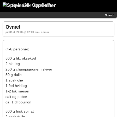
Spise.dk - Opskrifter
Search
Ovnret
jul 31st, 2008 @ 12:10 am › admin
(4-6 personer)
500 g hk. oksekød
2 hk. løg
250 g champignoner i skiver
50 g dulle
1 spsk olie
1 fed hvidløg
1-2 tsk merian
salt og peber
ca. 1 dl bouillon
500 g frisk spinat
2 spsk dulle