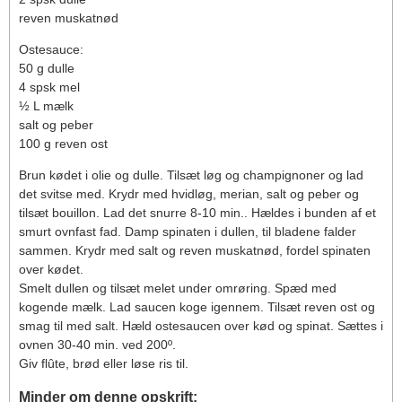
reven muskatnød
Ostesauce:
50 g dulle
4 spsk mel
½ L mælk
salt og peber
100 g reven ost
Brun kødet i olie og dulle. Tilsæt løg og champignoner og lad
det svitse med. Krydr med hvidløg, merian, salt og peber og
tilsæt bouillon. Lad det snurre 8-10 min.. Hældes i bunden af et
smurt ovnfast fad. Damp spinaten i dullen, til bladene falder
sammen. Krydr med salt og reven muskatnød, fordel spinaten
over kødet.
Smelt dullen og tilsæt melet under omrøring. Spæd med
kogende mælk. Lad saucen koge igennem. Tilsæt reven ost og
smag til med salt. Hæld ostesaucen over kød og spinat. Sættes i
ovnen 30-40 min. ved 200º.
Giv flûte, brød eller løse ris til.
Minder om denne opskrift: