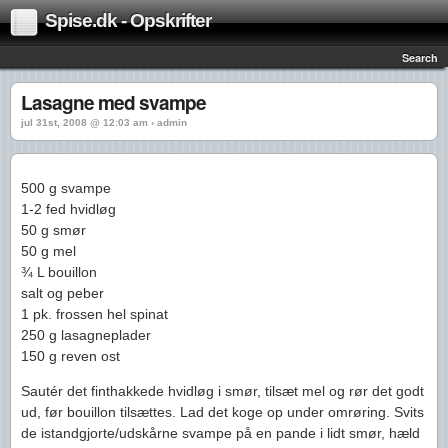
Spise.dk - Opskrifter
Search
Lasagne med svampe
jul 31st, 2008 @ 12:03 am › admin
500 g svampe
1-2 fed hvidløg
50 g smør
50 g mel
¾ L bouillon
salt og peber
1 pk. frossen hel spinat
250 g lasagneplader
150 g reven ost
Sautér det finthakkede hvidløg i smør, tilsæt mel og rør det godt
ud, før bouillon tilsættes. Lad det koge op under omrøring. Svits
de istandgjorte/udskårne svampe på en pande i lidt smør, hæld