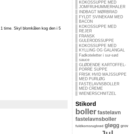
KOKOSSUPPE MED
JOMFRUHUMMERHALER
INDBAGT MØRBRAD
FYLDT SVINEKAM MED
BACON
KOKOSSUPPE MED
 1 time. Skyl blomkålen kog den i 5
REJER
FRANSK
GULERODSSUPPE
KOKOSSUPPE MED
KYLLING OG GALANGAL
Fadkoteletter i sur-sød
sauce
GLØDENDE KARTOFFEL-
PORRE SUPPE
FRISK HVID MAJSSUPPE
MED PURLØG
FASTELAVNSBOLLER
MED CREME
WIENERSCHNITZEL
Stikord
boller
fastelavn
fastelavnsboller
gløgg
grov
fuldkornsrugbrød
Jul