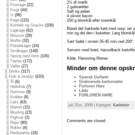
2½ dl mælk
Fromage
(22)
2 gulerødder
Frugt
(44)
Salt og peber
Is
(98)
4 skiver bacon
Kage
(115)
250 g blomkål eller rosenkål
Konfekt og Snacks
(109)
Bland det hakkede kød med rasp, rør æg
Lagkage
(62)
min og del den i buketter. Læg blomkåls
Mousse
(28)
Muffin
(32)
Sæt fadet i ovnen 35-45 min ved 200°.
Pandekager
(24)
Servers med brød, hasselback kartofler
Småkager
(149)
Spring rand form
(105)
Kilde: Flemming Römer
Tærter
(172)
Vafler
(27)
Minder om denne opskri
Drinks
(317)
Fisk & skaldyr
(633)
Spansk Gullash
Gratinerede karbonader
Ål
(6)
Forloren Hare
Hellefisk
(7)
Låda
Hummer
(9)
FORLOREN HARE
Krabbe
(8)
Laks
(63)
juli 31st, 2008 | Kategori:
Kødretter
Makrel
(15)
Musling
(23)
Pighvar
(3)
Comments are closed.
Rejer
(80)
Rokke
(4)
Rødspætte
(18)