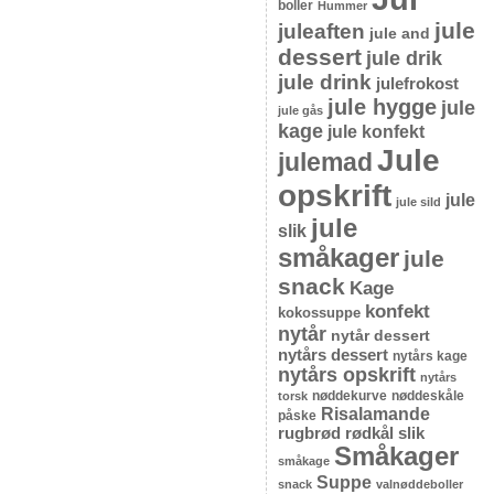
boller
Hummer
jule
juleaften
jule and
dessert
jule drik
jule drink
julefrokost
jule hygge
jule
jule gås
kage
jule konfekt
Jule
julemad
opskrift
jule
jule sild
jule
slik
småkager
jule
snack
Kage
konfekt
kokossuppe
nytår
nytår dessert
nytårs dessert
nytårs kage
nytårs opskrift
nytårs
nøddekurve
nøddeskåle
torsk
Risalamande
påske
rugbrød
rødkål
slik
Småkager
småkage
Suppe
snack
valnøddeboller