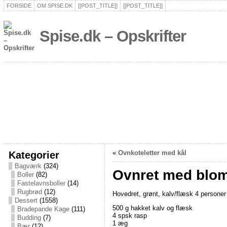
FORSIDE
OM SPISE.DK
[[POST_TITLE]]
[[POST_TITLE]]
Spise.dk – Opskrifter
Kategorier
«
Ovnkoteletter med kål
Bagværk
(324)
Ovnret med blo
Boller
(82)
Fastelavnsboller
(14)
Rugbrød
(12)
Hovedret, grønt, kalv/flæsk 4 personer
Dessert
(1558)
500 g hakket kalv og flæsk
Bradepande Kage
(111)
4 spsk rasp
Budding
(7)
1 æg
Bær
(12)