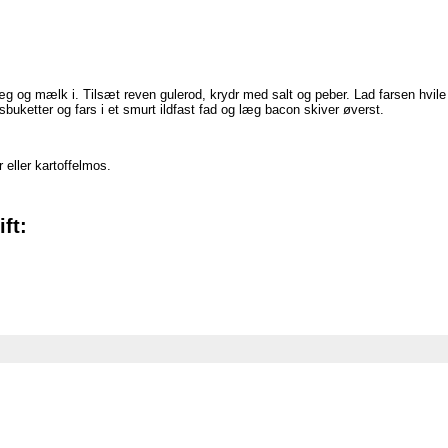
 og mælk i. Tilsæt reven gulerod, krydr med salt og peber. Lad farsen hvile
buketter og fars i et smurt ildfast fad og læg bacon skiver øverst.
 eller kartoffelmos.
ft: