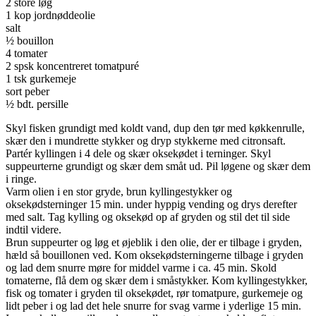
2 store løg
1 kop jordnøddeolie
salt
½ bouillon
4 tomater
2 spsk koncentreret tomatpuré
1 tsk gurkemeje
sort peber
½ bdt. persille
Skyl fisken grundigt med koldt vand, dup den tør med køkkenrulle,
skær den i mundrette stykker og dryp stykkerne med citronsaft.
Partér kyllingen i 4 dele og skær oksekødet i terninger. Skyl
suppeurterne grundigt og skær dem småt ud. Pil løgene og skær dem
i ringe.
Varm olien i en stor gryde, brun kyllingestykker og
oksekødsterninger 15 min. under hyppig vending og drys derefter
med salt. Tag kylling og oksekød op af gryden og stil det til side
indtil videre.
Brun suppeurter og løg et øjeblik i den olie, der er tilbage i gryden,
hæld så bouillonen ved. Kom oksekødsterningerne tilbage i gryden
og lad dem snurre møre for middel varme i ca. 45 min. Skold
tomaterne, flå dem og skær dem i småstykker. Kom kyllingestykker,
fisk og tomater i gryden til oksekødet, rør tomatpure, gurkemeje og
lidt peber i og lad det hele snurre for svag varme i yderlige 15 min.