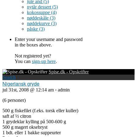
jule and
(5)
nytår dessert
(5)
kokossuppe
(4)
nøddeskåle
(3)
nøddekurve
(3)
påske
(3)
Enter your username and password
in the boxes above.
Not registered yet?
You can
sign-up here
.
Spise.dk - Opskrifter
Search
Nigeriansk gryde
jul 31st, 2008 @ 12:14 am › admin
(6 personer)
500 g fiskefilet (f.eks. torsk eller kuller)
saft af ½ citron
1 grydeklar kylling på 500-600 g
500 g magert oksebryst
1 bdt. eller 1 bakke suppeurter