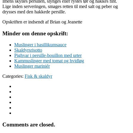
Imens skylles persillen, slynges eller rystes tør og hakkes fint.
Lige inden serveringen, smages retten til med salt og peber og
drysses med den hakkede persille.
Opskriften er indsendt af Brian og Jeanette
Minder om denne opskrift:
Muslinger i basillikumsauce
Skaldyrsrisotto
Pighvar i persille-bouillon med urter
Kammuslinger med tomat og hvidløg
Muslinger mariniér
Categories:
Fisk & skaldyr
Comments are closed.