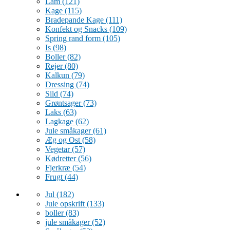
Lam
(121)
Kage
(115)
Bradepande Kage
(111)
Konfekt og Snacks
(109)
Spring rand form
(105)
Is
(98)
Boller
(82)
Rejer
(80)
Kalkun
(79)
Dressing
(74)
Sild
(74)
Grøntsager
(73)
Laks
(63)
Lagkage
(62)
Jule småkager
(61)
Æg og Ost
(58)
Vegetar
(57)
Kødretter
(56)
Fjerkræ
(54)
Frugt
(44)
Jul
(182)
Jule opskrift
(133)
boller
(83)
jule småkager
(52)