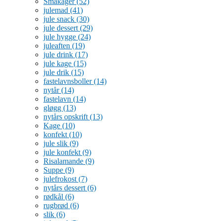
Småkager
(52)
julemad
(41)
jule snack
(30)
jule dessert
(29)
jule hygge
(24)
juleaften
(19)
jule drink
(17)
jule kage
(15)
jule drik
(15)
fastelavnsboller
(14)
nytår
(14)
fastelavn
(14)
gløgg
(13)
nytårs opskrift
(13)
Kage
(10)
konfekt
(10)
jule slik
(9)
jule konfekt
(9)
Risalamande
(9)
Suppe
(9)
julefrokost
(7)
nytårs dessert
(6)
rødkål
(6)
rugbrød
(6)
slik
(6)