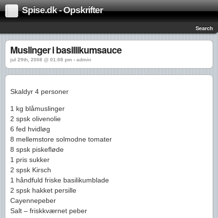
Spise.dk - Opskrifter
Search
Muslinger i basillikumsauce
jul 29th, 2008 @ 01:08 pm › admin
Skaldyr 4 personer
1 kg blåmuslinger
2 spsk olivenolie
6 fed hvidløg
8 mellemstore solmodne tomater
8 spsk piskefløde
1 pris sukker
2 spsk Kirsch
1 håndfuld friske basilikumblade
2 spsk hakket persille
Cayennepeber
Salt – friskkværnet peber