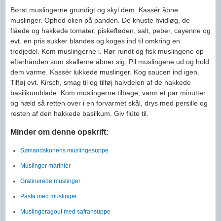
Børst muslingerne grundigt og skyl dem. Kassér åbne
muslinger. Ophed olien på panden. De knuste hvidløg, de
flåede og hakkede tomater, piskefløden, salt, peber, cayenne og
evt. en pris sukker blandes og koges ind til omkring en
tredjedel. Kom muslingerne i. Rør rundt og fisk muslingene op
efterhånden som skallerne åbner sig. Pil muslingene ud og hold
dem varme. Kassér lukkede muslinger. Kog saucen ind igen.
Tilføj evt. Kirsch, smag til og tilføj halvdelen af de hakkede
basilikumblade. Kom muslingerne tilbage, varm et par minutter
og hæld så retten over i en forvarmet skål, drys med persille og
resten af den hakkede basilkum. Giv flüte til.
Minder om denne opskrift:
Sømandskonens muslingesuppe
Muslinger mariniér
Gratinerede muslinger
Pasta med muslinger
Muslingeragout med safransuppe