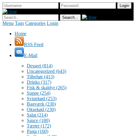
Menu
Tags
Categories
Login
Home
RSS Feed
E-Mail
Dessert
(814)
Uncategorized
(643)
Tilbehør
(413)
Drinks
(317)
Fisk & skaldyr
(265)
Suppe
(254)
Svinekød
(253)
Bagværk
(230)
Oksekød
(230)
Salat
(214)
Sauce
(180)
Tærter
(172)
Pasta
(160)