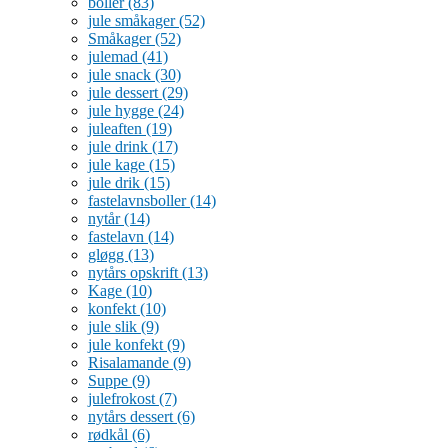
boller
(83)
jule småkager
(52)
Småkager
(52)
julemad
(41)
jule snack
(30)
jule dessert
(29)
jule hygge
(24)
juleaften
(19)
jule drink
(17)
jule kage
(15)
jule drik
(15)
fastelavnsboller
(14)
nytår
(14)
fastelavn
(14)
gløgg
(13)
nytårs opskrift
(13)
Kage
(10)
konfekt
(10)
jule slik
(9)
jule konfekt
(9)
Risalamande
(9)
Suppe
(9)
julefrokost
(7)
nytårs dessert
(6)
rødkål
(6)