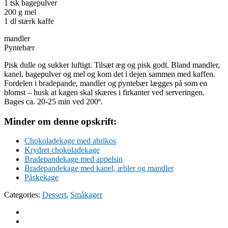
1 tsk bagepulver
200 g mel
1 dl stærk kaffe
mandler
Pyntebær
Pisk dulle og sukker luftigt. Tilsæt æg og pisk godt. Bland mandler,
kanel, bagepulver og mel og kom det i dejen sammen med kaffen.
Fordelen i bradepande, mandler og pyntebær lægges på som en
blomst – husk at kagen skal skæres i firkanter ved serveringen.
Bages ca. 20-25 min ved 200º.
Minder om denne opskrift:
Chokoladekage med abrikos
Krydret chokoladekage
Bradepandekage med appelsin
Bradepandekage med kanel, æbler og mandler
Påskekage
Categories:
Dessert
,
Småkager