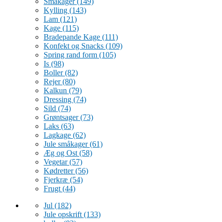
Småkager
(149)
Kylling
(143)
Lam
(121)
Kage
(115)
Bradepande Kage
(111)
Konfekt og Snacks
(109)
Spring rand form
(105)
Is
(98)
Boller
(82)
Rejer
(80)
Kalkun
(79)
Dressing
(74)
Sild
(74)
Grøntsager
(73)
Laks
(63)
Lagkage
(62)
Jule småkager
(61)
Æg og Ost
(58)
Vegetar
(57)
Kødretter
(56)
Fjerkræ
(54)
Frugt
(44)
Jul
(182)
Jule opskrift
(133)