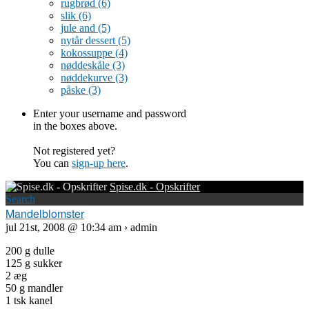
rugbrød
(6)
slik
(6)
jule and
(5)
nytår dessert
(5)
kokossuppe
(4)
nøddeskåle
(3)
nøddekurve
(3)
påske
(3)
Enter your username and password
in the boxes above.
Not registered yet?
You can
sign-up here
.
Spise.dk - Opskrifter
Search
Mandelblomster
jul 21st, 2008 @ 10:34 am › admin
200 g dulle
125 g sukker
2 æg
50 g mandler
1 tsk kanel