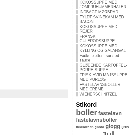
KOKOSSUPPE MED
JOMFRUHUMMERHALER
INDBAGT MØRBRAD
FYLDT SVINEKAM MED
BACON
KOKOSSUPPE MED
REJER
FRANSK
GULERODSSUPPE
KOKOSSUPPE MED
KYLLING OG GALANGAL
Fadkoteletter i sur-sød
sauce
GLØDENDE KARTOFFEL-
PORRE SUPPE
FRISK HVID MAJSSUPPE
MED PURLØG
FASTELAVNSBOLLER
MED CREME
WIENERSCHNITZEL
Stikord
boller
fastelavn
fastelavnsboller
gløgg
grov
fuldkornsrugbrød
Jul