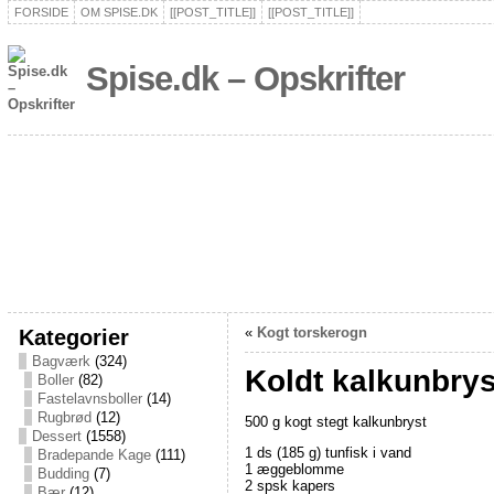
FORSIDE
OM SPISE.DK
[[POST_TITLE]]
[[POST_TITLE]]
Spise.dk – Opskrifter
Kategorier
«
Kogt torskerogn
Bagværk
(324)
Koldt kalkunbry
Boller
(82)
Fastelavnsboller
(14)
Rugbrød
(12)
500 g kogt stegt kalkunbryst
Dessert
(1558)
1 ds (185 g) tunfisk i vand
Bradepande Kage
(111)
1 æggeblomme
Budding
(7)
2 spsk kapers
Bær
(12)