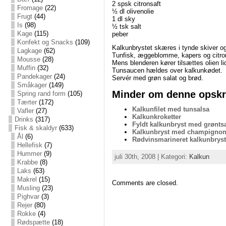
2 spsk citronsaft
Fromage
(22)
½ dl olivenolie
Frugt
(44)
1 dl sky
Is
(98)
½ tsk salt
Kage
(115)
peber
Konfekt og Snacks
(109)
Kalkunbrystet skæres i tynde skiver o
Lagkage
(62)
Tunfisk, æggeblomme, kapers og citro
Mousse
(28)
Mens blenderen kører tilsættes olien lid
Muffin
(32)
Tunsaucen hældes over kalkunkødet.
Pandekager
(24)
Servér med grøn salat og brød.
Småkager
(149)
Minder om denne opskri
Spring rand form
(105)
Tærter
(172)
Kalkunfilet med tunsalsa
Vafler
(27)
Kalkunkroketter
Drinks
(317)
Fyldt kalkunbryst med grønts
Fisk & skaldyr
(633)
Kalkunbryst med champigno
Ål
(6)
Rødvinsmarineret kalkunbryst
Hellefisk
(7)
Hummer
(9)
juli 30th, 2008 | Kategori:
Kalkun
Krabbe
(8)
Laks
(63)
Makrel
(15)
Comments are closed.
Musling
(23)
Pighvar
(3)
Rejer
(80)
Rokke
(4)
Rødspætte
(18)