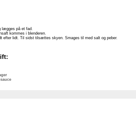
g lægges på et fad.
nsaft kommes i blenderen.
t efter lidt. Til sidst tilsættes skyen. Smages til med salt og peber.
ft:
ager
nsauce