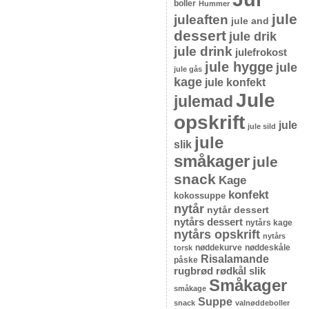
boller
Hummer
jule
juleaften
jule and
dessert
jule drik
jule drink
julefrokost
jule hygge
jule
jule gås
kage
jule konfekt
Jule
julemad
opskrift
jule
jule sild
jule
slik
småkager
jule
snack
Kage
konfekt
kokossuppe
nytår
nytår dessert
nytårs dessert
nytårs kage
nytårs opskrift
nytårs
nøddekurve
nøddeskåle
torsk
Risalamande
påske
rugbrød
rødkål
slik
Småkager
småkage
Suppe
snack
valnøddeboller