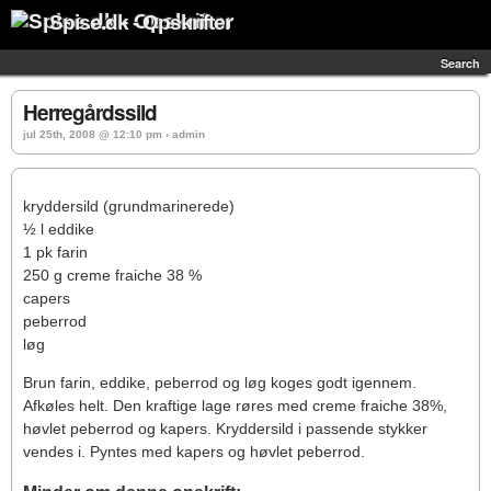
Spise.dk - Opskrifter
Search
Herregårdssild
jul 25th, 2008 @ 12:10 pm › admin
kryddersild (grundmarinerede)
½ l eddike
1 pk farin
250 g creme fraiche 38 %
capers
peberrod
løg
Brun farin, eddike, peberrod og løg koges godt igennem.
Afkøles helt. Den kraftige lage røres med creme fraiche 38%,
høvlet peberrod og kapers. Kryddersild i passende stykker
vendes i. Pyntes med kapers og høvlet peberrod.