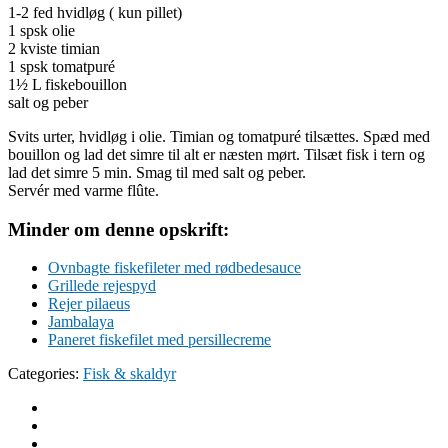
1-2 fed hvidløg ( kun pillet)
1 spsk olie
2 kviste timian
1 spsk tomatpuré
1½ L fiskebouillon
salt og peber
Svits urter, hvidløg i olie. Timian og tomatpuré tilsættes. Spæd med
bouillon og lad det simre til alt er næsten mørt. Tilsæt fisk i tern og
lad det simre 5 min. Smag til med salt og peber.
Servér med varme flûte.
Minder om denne opskrift:
Ovnbagte fiskefileter med rødbedesauce
Grillede rejespyd
Rejer pilaeus
Jambalaya
Paneret fiskefilet med persillecreme
Categories:
Fisk & skaldyr