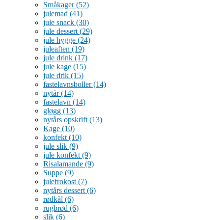
Småkager
(52)
julemad
(41)
jule snack
(30)
jule dessert
(29)
jule hygge
(24)
juleaften
(19)
jule drink
(17)
jule kage
(15)
jule drik
(15)
fastelavnsboller
(14)
nytår
(14)
fastelavn
(14)
gløgg
(13)
nytårs opskrift
(13)
Kage
(10)
konfekt
(10)
jule slik
(9)
jule konfekt
(9)
Risalamande
(9)
Suppe
(9)
julefrokost
(7)
nytårs dessert
(6)
rødkål
(6)
rugbrød
(6)
slik
(6)