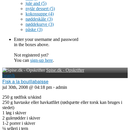
jule and
(5)
nytår dessert
(5)
kokossuppe
(4)
nøddeskåle
(3)
nøddekurve
(3)
påske
(3)
Enter your username and password
in the boxes above.
Not registered yet?
You can
sign-up here
.
Spise.dk - Opskrifter
Search
Fisk a la bouillabaisse
jul 30th, 2008 @ 04:18 pm › admin
250 g rødfisk u/skind
250 g havtaske eller havkatfilet (rødspætte eller torsk kan bruges i
stedet)
1 løg i skiver
2 gulerødder i skiver
1-2 porrer i skiver
¼ selleri i tern