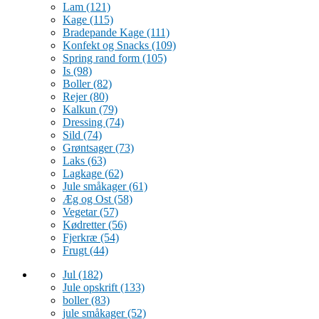
Lam
(121)
Kage
(115)
Bradepande Kage
(111)
Konfekt og Snacks
(109)
Spring rand form
(105)
Is
(98)
Boller
(82)
Rejer
(80)
Kalkun
(79)
Dressing
(74)
Sild
(74)
Grøntsager
(73)
Laks
(63)
Lagkage
(62)
Jule småkager
(61)
Æg og Ost
(58)
Vegetar
(57)
Kødretter
(56)
Fjerkræ
(54)
Frugt
(44)
Jul
(182)
Jule opskrift
(133)
boller
(83)
jule småkager
(52)