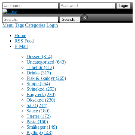
Menu
Tags
Categories
Login
Home
RSS Feed
E-Mail
Dessert
(814)
Uncategorized
(643)
Tilbehør
(413)
Drinks
(317)
Fisk & skaldyr
(265)
Suppe
(254)
Svinekød
(253)
Bagværk
(230)
Oksekød
(230)
Salat
(214)
Sauce
(180)
Tærter
(172)
Pasta
(160)
Småkager
(149)
Kylling
(143)