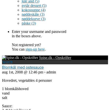
jule and
(5)
nytår dessert
(5)
kokossuppe
(4)
nøddeskåle
(3)
nøddekurve
(3)
påske
(3)
Enter your username and password
in the boxes above.
Not registered yet?
You can
sign-up here
.
Spise.dk - Opskrifter
Search
Blomkål med ostesauce
aug 1st, 2008 @ 12:46 pm › admin
Hovedret, vegetables 4 personer
1 blomkålshoved
vand
salt
Sauce: