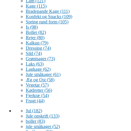
Lam
(121)
Kage
(115)
Bradepande Kage
(111)
Konfekt og Snacks
(109)
Spring rand form
(105)
Is
(98)
Boller
(82)
Rejer
(80)
Kalkun
(79)
Dressing
(74)
Sild
(74)
Grøntsager
(73)
Laks
(63)
Lagkage
(62)
Jule småkager
(61)
Æg og Ost
(58)
Vegetar
(57)
Kødretter
(56)
Fjerkræ
(54)
Frugt
(44)
Jul
(182)
Jule opskrift
(133)
boller
(83)
jule småkager
(52)