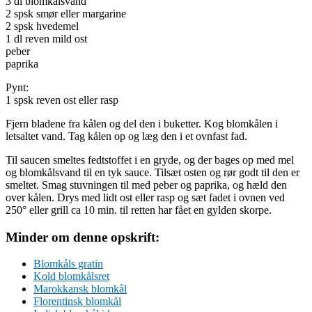
3 dl blomkålsvand
2 spsk smør eller margarine
2 spsk hvedemel
1 dl reven mild ost
peber
paprika
Pynt:
1 spsk reven ost eller rasp
Fjern bladene fra kålen og del den i buketter. Kog blomkålen i
letsaltet vand. Tag kålen op og læg den i et ovnfast fad.
Til saucen smeltes fedtstoffet i en gryde, og der bages op med mel
og blomkålsvand til en tyk sauce. Tilsæt osten og rør godt til den er
smeltet. Smag stuvningen til med peber og paprika, og hæld den
over kålen. Drys med lidt ost eller rasp og sæt fadet i ovnen ved
250° eller grill ca 10 min. til retten har fået en gylden skorpe.
Minder om denne opskrift:
Blomkåls gratin
Kold blomkålsret
Marokkansk blomkål
Florentinsk blomkål