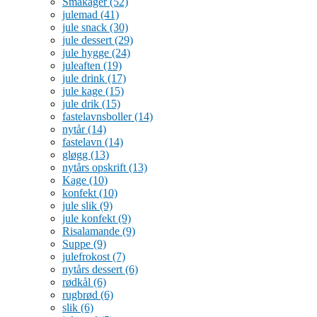
Småkager
(52)
julemad
(41)
jule snack
(30)
jule dessert
(29)
jule hygge
(24)
juleaften
(19)
jule drink
(17)
jule kage
(15)
jule drik
(15)
fastelavnsboller
(14)
nytår
(14)
fastelavn
(14)
gløgg
(13)
nytårs opskrift
(13)
Kage
(10)
konfekt
(10)
jule slik
(9)
jule konfekt
(9)
Risalamande
(9)
Suppe
(9)
julefrokost
(7)
nytårs dessert
(6)
rødkål
(6)
rugbrød
(6)
slik
(6)