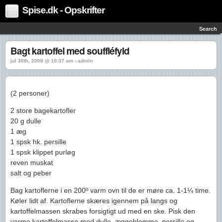
Spise.dk - Opskrifter
Search
Bagt kartoffel med souffléfyld
jul 30th, 2008 @ 10:37 am › admin
(2 personer)
2 store bagekartofler
20 g dulle
1 æg
1 spsk hk. persille
1 spsk klippet purløg
reven muskat
salt og peber
Bag kartoflerne i en 200º varm ovn til de er møre ca. 1-1¼ time.
Køler lidt af. Kartoflerne skæres igennem på langs og
kartoffelmassen skrabes forsigtigt ud med en ske. Pisk den
varme kartoffelmasse med dulle, æggeblomme, persille og