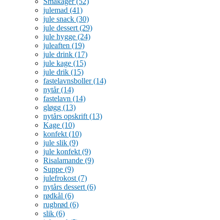
Småkager
(52)
julemad
(41)
jule snack
(30)
jule dessert
(29)
jule hygge
(24)
juleaften
(19)
jule drink
(17)
jule kage
(15)
jule drik
(15)
fastelavnsboller
(14)
nytår
(14)
fastelavn
(14)
gløgg
(13)
nytårs opskrift
(13)
Kage
(10)
konfekt
(10)
jule slik
(9)
jule konfekt
(9)
Risalamande
(9)
Suppe
(9)
julefrokost
(7)
nytårs dessert
(6)
rødkål
(6)
rugbrød
(6)
slik
(6)