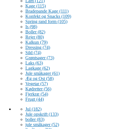
Lam
(121)
Kage
(115)
Bradepande Kage
(111)
Konfekt og Snacks
(109)
Spring rand form
(105)
Is
(98)
Boller
(82)
Rejer
(80)
Kalkun
(79)
Dressing
(74)
Sild
(74)
Grøntsager
(73)
Laks
(63)
Lagkage
(62)
Jule småkager
(61)
Æg og Ost
(58)
Vegetar
(57)
Kødretter
(56)
Fjerkræ
(54)
Frugt
(44)
Jul
(182)
Jule opskrift
(133)
boller
(83)
jule småkager
(52)