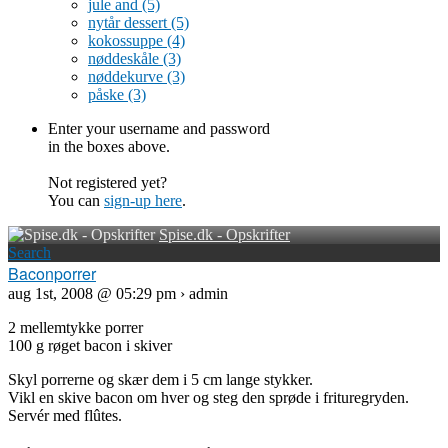
jule and
(5)
nytår dessert
(5)
kokossuppe
(4)
nøddeskåle
(3)
nøddekurve
(3)
påske
(3)
Enter your username and password
in the boxes above.
Not registered yet?
You can
sign-up here
.
Spise.dk - Opskrifter
Search
Baconporrer
aug 1st, 2008 @ 05:29 pm › admin
2 mellemtykke porrer
100 g røget bacon i skiver
Skyl porrerne og skær dem i 5 cm lange stykker.
Vikl en skive bacon om hver og steg den sprøde i frituregryden.
Servér med flûtes.