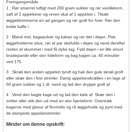
Fremgangsmåde :
1 : Rør smørret luftigt med 200 gram sukker og rør vanillekorn,
saft af 2 appelsiner og reven skal af 1 appelsin i. Tilsæt
æggeblommerne en ad gangen og rør godt for hver. Rør den
kolde kaffe i.
2 : Bland mel, bagepulver og kakao og rør det i dejen. Pisk
æggehviderne stive, rør et par skefulde i dejen og vend derefter
resten af skummet i med få dybe tag. Fyld dejen i en lille smurt
bradepande eller stor folieform og bag kagen ca. 40 minutter
ved 175
3 : Skræl den anden appelsin tyndt og hak den gule skræl groft
eller skær den i fine strimler. Damp appelsinskrællen i en lage af
50 gram sukker og 1 dl. vand og lad den dryppe godt af.
4 : Vend den bagte kage ud og lad den køle af. Skær den i
snitter eller stik den ud med en stor hjerteform. Overtræk
kagerne med glasur af flormelis og rå æggehvide og pynt med
de dampede appelsinstrimler.
Minder om denne opskrift: