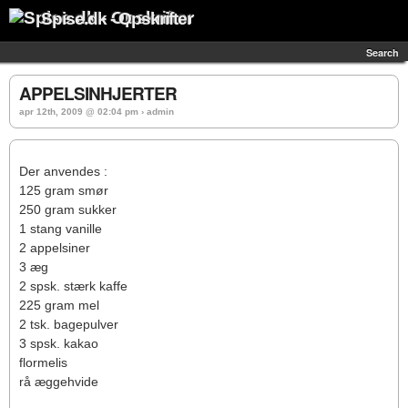
Spise.dk - Opskrifter
Search
APPELSINHJERTER
apr 12th, 2009 @ 02:04 pm › admin
Der anvendes :
125 gram smør
250 gram sukker
1 stang vanille
2 appelsiner
3 æg
2 spsk. stærk kaffe
225 gram mel
2 tsk. bagepulver
3 spsk. kakao
flormelis
rå æggehvide