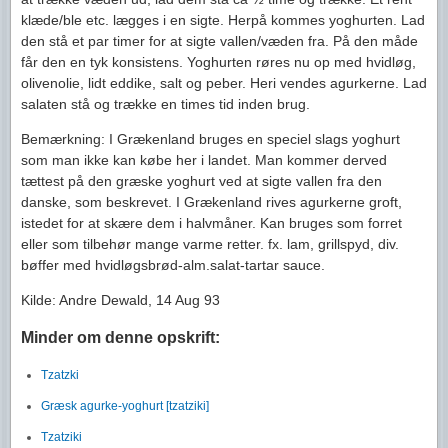
klæde/ble etc. lægges i en sigte. Herpå kommes yoghurten. Lad
den stå et par timer for at sigte vallen/væden fra. På den måde
får den en tyk konsistens. Yoghurten røres nu op med hvidløg,
olivenolie, lidt eddike, salt og peber. Heri vendes agurkerne. Lad
salaten stå og trække en times tid inden brug.
Bemærkning: I Grækenland bruges en speciel slags yoghurt
som man ikke kan købe her i landet. Man kommer derved
tættest på den græske yoghurt ved at sigte vallen fra den
danske, som beskrevet. I Grækenland rives agurkerne groft,
istedet for at skære dem i halvmåner. Kan bruges som forret
eller som tilbehør mange varme retter. fx. lam, grillspyd, div.
bøffer med hvidløgsbrød-alm.salat-tartar sauce.
Kilde: Andre Dewald, 14 Aug 93
Minder om denne opskrift:
Tzatzki
Græsk agurke-yoghurt [tzatziki]
Tzatziki