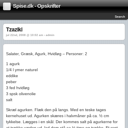
Spise.dk - Opskrifter
Search
Tzaziki
jul 22nd, 2008 @ 10:02 am › admin
Salater, Græsk, Agurk, Hvidløg – Personer: 2
1 agurk
1/4 l ymer naturel
eddike
peber
3 fed hvidløg
3 spsk olivenolie
salt
Skræl agurken. Flæk den på langs. Med en teske tages
kernehuset ud. Agurken skæres i halvmåner på ca. ½ cm
tykkelse. Lægges i en skål. Der kommes salt på agurkerne for
at trække væden ud, lad dem stå ca ½ time og trække. Et rent