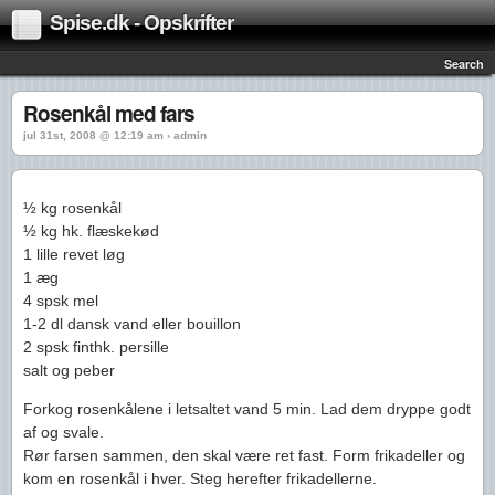
Spise.dk - Opskrifter
Search
Rosenkål med fars
jul 31st, 2008 @ 12:19 am › admin
½ kg rosenkål
½ kg hk. flæskekød
1 lille revet løg
1 æg
4 spsk mel
1-2 dl dansk vand eller bouillon
2 spsk finthk. persille
salt og peber
Forkog rosenkålene i letsaltet vand 5 min. Lad dem dryppe godt
af og svale.
Rør farsen sammen, den skal være ret fast. Form frikadeller og
kom en rosenkål i hver. Steg herefter frikadellerne.