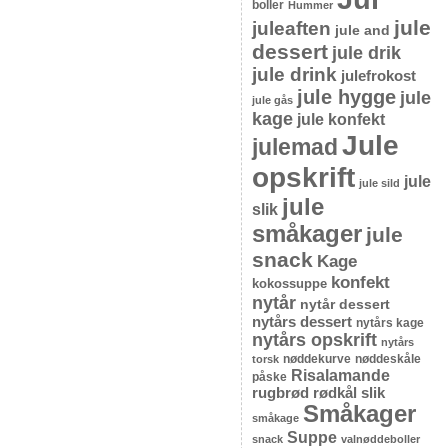
boller
Hummer
jule
juleaften
jule and
dessert
jule drik
jule drink
julefrokost
jule hygge
jule
jule gås
kage
jule konfekt
Jule
julemad
opskrift
jule
jule sild
jule
slik
småkager
jule
snack
Kage
konfekt
kokossuppe
nytår
nytår dessert
nytårs dessert
nytårs kage
nytårs opskrift
nytårs
nøddekurve
nøddeskåle
torsk
Risalamande
påske
rugbrød
rødkål
slik
Småkager
småkage
Suppe
snack
valnøddeboller