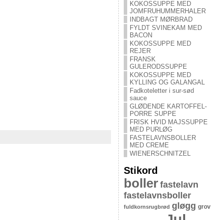
KOKOSSUPPE MED
JOMFRUHUMMERHALER
INDBAGT MØRBRAD
FYLDT SVINEKAM MED
BACON
KOKOSSUPPE MED
REJER
FRANSK
GULERODSSUPPE
KOKOSSUPPE MED
KYLLING OG GALANGAL
Fadkoteletter i sur-sød
sauce
GLØDENDE KARTOFFEL-
PORRE SUPPE
FRISK HVID MAJSSUPPE
MED PURLØG
FASTELAVNSBOLLER
MED CREME
WIENERSCHNITZEL
Stikord
boller
fastelavn
fastelavnsboller
gløgg
grov
fuldkornsrugbrød
Jul