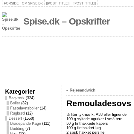
FORSIDE
OM SPISE.DK
[[POST_TITLE]]
[[POST_TITLE]]
Spise.dk – Opskrifter
Kategorier
«
Rejesandwich
Bagværk
(324)
Remouladesovs
Boller
(82)
Fastelavnsboller
(14)
Rugbrød
(12)
½ liter tykmælk, A38 eller lignende
Dessert
(1558)
100 g syltede agurker i små tern
50 g finthakkede kapers
Bradepande Kage
(111)
100 g finthakket løg
Budding
(7)
2 spsk hakket persille
Bær
(12)