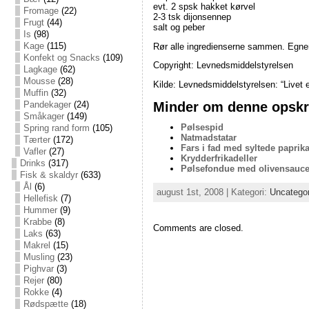
evt. 2 spsk hakket kørvel
Fromage
(22)
2-3 tsk dijonsennep
Frugt
(44)
salt og peber
Is
(98)
Kage
(115)
Rør alle ingredienserne sammen. Egner s
Konfekt og Snacks
(109)
Copyright: Levnedsmiddelstyrelsen
Lagkage
(62)
Mousse
(28)
Kilde: Levnedsmiddelstyrelsen: “Livet 
Muffin
(32)
Minder om denne opskri
Pandekager
(24)
Småkager
(149)
Pølsespid
Spring rand form
(105)
Natmadstatar
Tærter
(172)
Fars i fad med syltede paprik
Vafler
(27)
Krydderfrikadeller
Drinks
(317)
Pølsefondue med olivensauc
Fisk & skaldyr
(633)
Ål
(6)
august 1st, 2008 | Kategori:
Uncatego
Hellefisk
(7)
Hummer
(9)
Krabbe
(8)
Comments are closed.
Laks
(63)
Makrel
(15)
Musling
(23)
Pighvar
(3)
Rejer
(80)
Rokke
(4)
Rødspætte
(18)