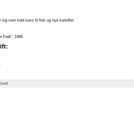
ig som kold sovs til fisk og nye kartofler.
er Fedt”, 1996
ft:
a
e
rized