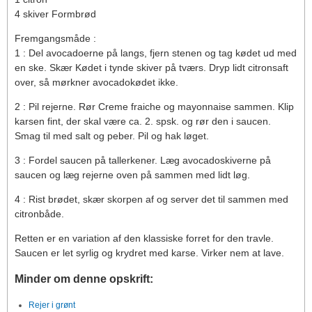
4 skiver Formbrød
Fremgangsmåde :
1 : Del avocadoerne på langs, fjern stenen og tag kødet ud med
en ske. Skær Kødet i tynde skiver på tværs. Dryp lidt citronsaft
over, så mørkner avocadokødet ikke.
2 : Pil rejerne. Rør Creme fraiche og mayonnaise sammen. Klip
karsen fint, der skal være ca. 2. spsk. og rør den i saucen.
Smag til med salt og peber. Pil og hak løget.
3 : Fordel saucen på tallerkener. Læg avocadoskiverne på
saucen og læg rejerne oven på sammen med lidt løg.
4 : Rist brødet, skær skorpen af og server det til sammen med
citronbåde.
Retten er en variation af den klassiske forret for den travle.
Saucen er let syrlig og krydret med karse. Virker nem at lave.
Minder om denne opskrift:
Rejer i grønt