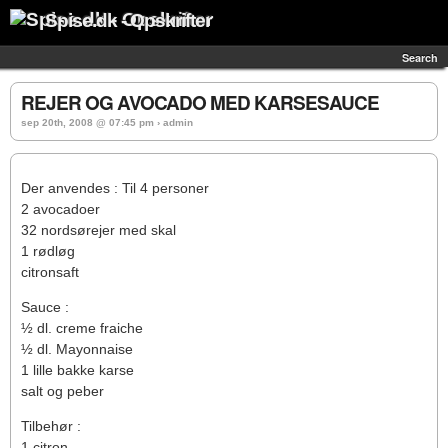
Spise.dk - Opskrifter
Search
REJER OG AVOCADO MED KARSESAUCE
sep 20th, 2008 @ 07:45 pm › admin
Der anvendes : Til 4 personer
2 avocadoer
32 nordsørejer med skal
1 rødløg
citronsaft
Sauce :
½ dl. creme fraiche
½ dl. Mayonnaise
1 lille bakke karse
salt og peber
Tilbehør :
1 citron