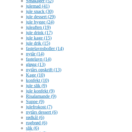
Småkager
(52)
julemad
(41)
jule snack
(30)
jule dessert
(29)
jule hygge
(24)
juleaften
(19)
jule drink
(17)
jule kage
(15)
jule drik
(15)
fastelavnsboller
(14)
nytår
(14)
fastelavn
(14)
gløgg
(13)
nytårs opskrift
(13)
Kage
(10)
konfekt
(10)
jule slik
(9)
jule konfekt
(9)
Risalamande
(9)
Suppe
(9)
julefrokost
(7)
nytårs dessert
(6)
rødkål
(6)
rugbrød
(6)
slik
(6)