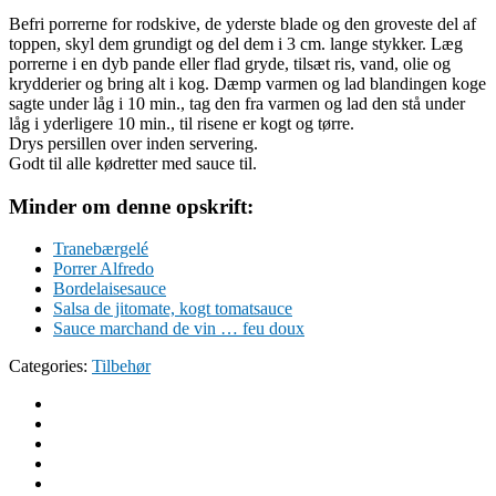
Befri porrerne for rodskive, de yderste blade og den groveste del af
toppen, skyl dem grundigt og del dem i 3 cm. lange stykker. Læg
porrerne i en dyb pande eller flad gryde, tilsæt ris, vand, olie og
krydderier og bring alt i kog. Dæmp varmen og lad blandingen koge
sagte under låg i 10 min., tag den fra varmen og lad den stå under
låg i yderligere 10 min., til risene er kogt og tørre.
Drys persillen over inden servering.
Godt til alle kødretter med sauce til.
Minder om denne opskrift:
Tranebærgelé
Porrer Alfredo
Bordelaisesauce
Salsa de jitomate, kogt tomatsauce
Sauce marchand de vin … feu doux
Categories:
Tilbehør