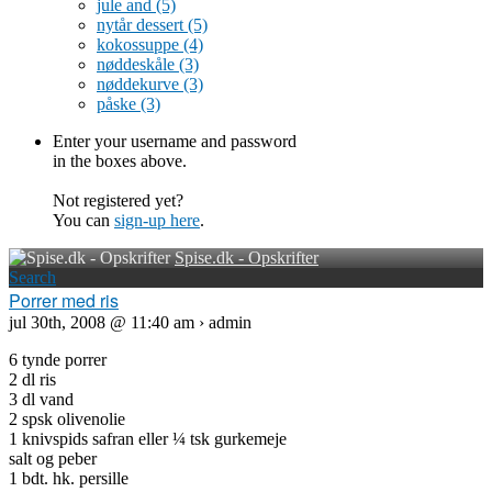
jule and
(5)
nytår dessert
(5)
kokossuppe
(4)
nøddeskåle
(3)
nøddekurve
(3)
påske
(3)
Enter your username and password
in the boxes above.
Not registered yet?
You can
sign-up here
.
Spise.dk - Opskrifter
Search
Porrer med ris
jul 30th, 2008 @ 11:40 am › admin
6 tynde porrer
2 dl ris
3 dl vand
2 spsk olivenolie
1 knivspids safran eller ¼ tsk gurkemeje
salt og peber
1 bdt. hk. persille