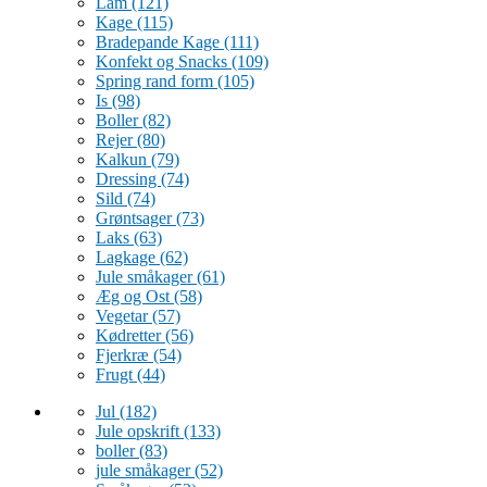
Lam
(121)
Kage
(115)
Bradepande Kage
(111)
Konfekt og Snacks
(109)
Spring rand form
(105)
Is
(98)
Boller
(82)
Rejer
(80)
Kalkun
(79)
Dressing
(74)
Sild
(74)
Grøntsager
(73)
Laks
(63)
Lagkage
(62)
Jule småkager
(61)
Æg og Ost
(58)
Vegetar
(57)
Kødretter
(56)
Fjerkræ
(54)
Frugt
(44)
Jul
(182)
Jule opskrift
(133)
boller
(83)
jule småkager
(52)