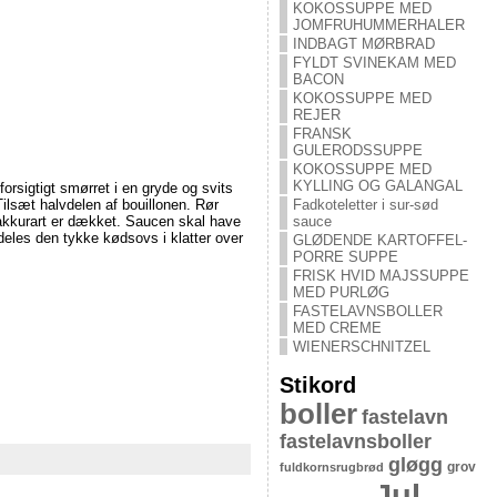
KOKOSSUPPE MED
JOMFRUHUMMERHALER
INDBAGT MØRBRAD
FYLDT SVINEKAM MED
BACON
KOKOSSUPPE MED
REJER
FRANSK
GULERODSSUPPE
KOKOSSUPPE MED
KYLLING OG GALANGAL
orsigtigt smørret i en gryde og svits
Fadkoteletter i sur-sød
lsæt halvdelen af bouillonen. Rør
sauce
t akkurart er dækket. Saucen skal have
rdeles den tykke kødsovs i klatter over
GLØDENDE KARTOFFEL-
PORRE SUPPE
FRISK HVID MAJSSUPPE
MED PURLØG
FASTELAVNSBOLLER
MED CREME
WIENERSCHNITZEL
Stikord
boller
fastelavn
fastelavnsboller
gløgg
grov
fuldkornsrugbrød
Jul