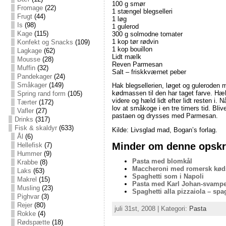
100 g smør
Fromage
(22)
1 stængel blegselleri
Frugt
(44)
1 løg
Is
(98)
1 gulerod
Kage
(115)
300 g solmodne tomater
1 kop tør rødvin
Konfekt og Snacks
(109)
1 kop bouillon
Lagkage
(62)
Lidt mælk
Mousse
(28)
Reven Parmesan
Muffin
(32)
Salt – friskkværnet peber
Pandekager
(24)
Småkager
(149)
Hak blegsellerien, løget og guleroden 
kødmassen til den har taget farve. Hæ
Spring rand form
(105)
videre og hæld lidt efter lidt resten 
Tærter
(172)
lov at småkoge i en tre timers tid. Bli
Vafler
(27)
pastaen og drysses med Parmesan.
Drinks
(317)
Fisk & skaldyr
(633)
Kilde: Livsglad mad, Bogan’s forlag.
Ål
(6)
Minder om denne opskri
Hellefisk
(7)
Hummer
(9)
Pasta med blomkål
Krabbe
(8)
Maccheroni med romersk kød
Laks
(63)
Spaghetti som i Napoli
Makrel
(15)
Pasta med Karl Johan-svamp
Musling
(23)
Spaghetti alla pizzaiola – sp
Pighvar
(3)
Rejer
(80)
juli 31st, 2008 | Kategori:
Pasta
Rokke
(4)
Rødspætte
(18)