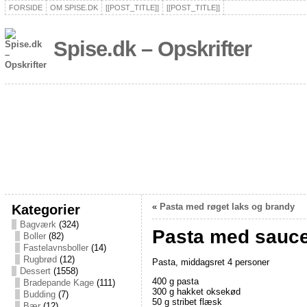
FORSIDE
OM SPISE.DK
[[POST_TITLE]]
[[POST_TITLE]]
Spise.dk – Opskrifter
Kategorier
«
Pasta med røget laks og brandy
Bagværk
(324)
Pasta med sauce
Boller
(82)
Fastelavnsboller
(14)
Rugbrød
(12)
Pasta, middagsret 4 personer
Dessert
(1558)
400 g pasta
Bradepande Kage
(111)
300 g hakket oksekød
Budding
(7)
50 g stribet flæsk
Bær
(12)