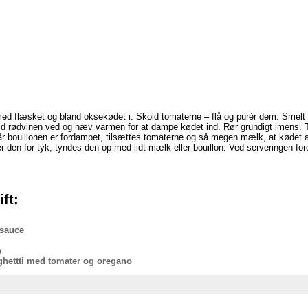
med flæsket og bland oksekødet i. Skold tomaterne – flå og purér dem. Smelt f
ld rødvinen ved og hæv varmen for at dampe kødet ind. Rør grundigt imens. Ti
i. Når bouillonen er fordampet, tilsættes tomaterne og så megen mælk, at køde
ver den for tyk, tyndes den op med lidt mælk eller bouillon. Ved serveringen fo
ft:
sauce
e
aghettti med tomater og oregano