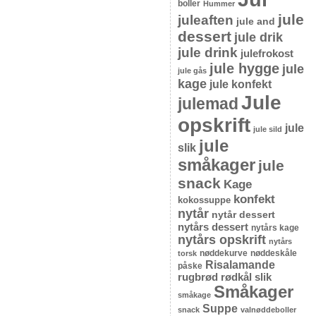
boller
Hummer
jule
juleaften
jule and
dessert
jule drik
jule drink
julefrokost
jule hygge
jule
jule gås
kage
jule konfekt
Jule
julemad
opskrift
jule
jule sild
jule
slik
småkager
jule
snack
Kage
konfekt
kokossuppe
nytår
nytår dessert
nytårs dessert
nytårs kage
nytårs opskrift
nytårs
nøddekurve
nøddeskåle
torsk
Risalamande
påske
rugbrød
rødkål
slik
Småkager
småkage
Suppe
snack
valnøddeboller