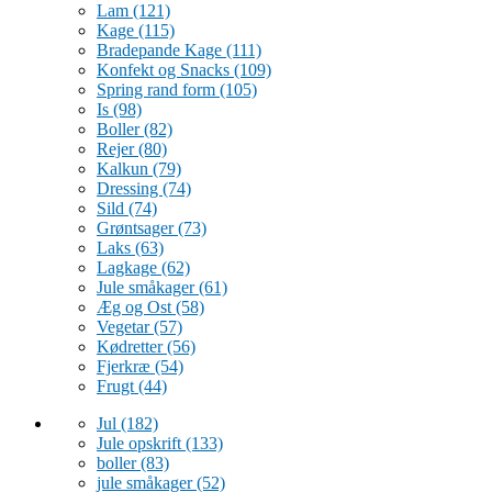
Lam
(121)
Kage
(115)
Bradepande Kage
(111)
Konfekt og Snacks
(109)
Spring rand form
(105)
Is
(98)
Boller
(82)
Rejer
(80)
Kalkun
(79)
Dressing
(74)
Sild
(74)
Grøntsager
(73)
Laks
(63)
Lagkage
(62)
Jule småkager
(61)
Æg og Ost
(58)
Vegetar
(57)
Kødretter
(56)
Fjerkræ
(54)
Frugt
(44)
Jul
(182)
Jule opskrift
(133)
boller
(83)
jule småkager
(52)