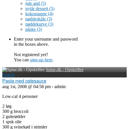
jule and
(5)
nytår dessert
(5)
kokossuppe
(4)
nøddeskåle
(3)
nøddekurve
(3)
påske
(3)
Enter your username and password
in the boxes above.
Not registered yet?
You can
sign-up here
.
Spise.dk - Opskrifter
Search
Pasta med ostesauce
aug 1st, 2008 @ 04:58 pm › admin
Low-cal 4 personer
2 løg
300 g broccoli
2 gulerødder
1 spsk olie
300 g svinekød i strimler