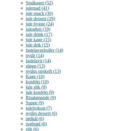
Småkager
(52)
julemad
(41)
jule snack
(30)
jule dessert
(29)
jule hygge
(24)
juleaften
(19)
jule drink
(17)
jule kage
(15)
jule drik
(15)
fastelavnsboller
(14)
nytår
(14)
fastelavn
(14)
gløgg
(13)
nytårs opskrift
(13)
Kage
(10)
konfekt
(10)
jule slik
(9)
jule konfekt
(9)
Risalamande
(9)
Suppe
(9)
julefrokost
(7)
nytårs dessert
(6)
rødkål
(6)
rugbrød
(6)
slik
(6)