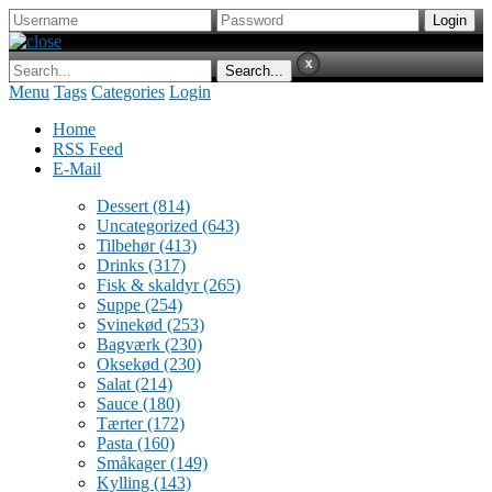
Menu
Tags
Categories
Login
Home
RSS Feed
E-Mail
Dessert
(814)
Uncategorized
(643)
Tilbehør
(413)
Drinks
(317)
Fisk & skaldyr
(265)
Suppe
(254)
Svinekød
(253)
Bagværk
(230)
Oksekød
(230)
Salat
(214)
Sauce
(180)
Tærter
(172)
Pasta
(160)
Småkager
(149)
Kylling
(143)