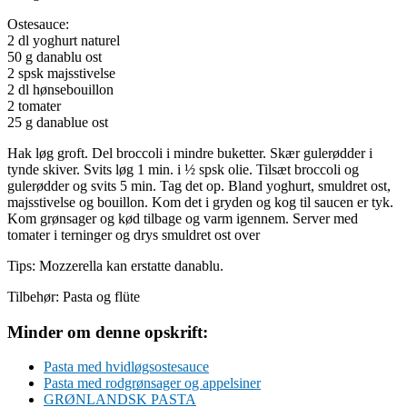
Ostesauce:
2 dl yoghurt naturel
50 g danablu ost
2 spsk majsstivelse
2 dl hønsebouillon
2 tomater
25 g danablue ost
Hak løg groft. Del broccoli i mindre buketter. Skær gulerødder i
tynde skiver. Svits løg 1 min. i ½ spsk olie. Tilsæt broccoli og
gulerødder og svits 5 min. Tag det op. Bland yoghurt, smuldret ost,
majsstivelse og bouillon. Kom det i gryden og kog til saucen er tyk.
Kom grønsager og kød tilbage og varm igennem. Server med
tomater i terninger og drys smuldret ost over
Tips: Mozzerella kan erstatte danablu.
Tilbehør: Pasta og flüte
Minder om denne opskrift:
Pasta med hvidløgsostesauce
Pasta med rodgrønsager og appelsiner
GRØNLANDSK PASTA