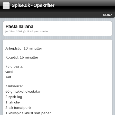
Spise.dk - Opskrifter
Search
Pasta Italiana
jul 31st, 2008 @ 11:40 pm › admin
Arbejdstid: 10 minutter
Kogetid: 15 minutter
75 g pasta
vand
salt
Kødsauce:
50 g hakket oksetatar
2 spsk løg
1 tsk olie
2 tsk tomatpuré
1 knivspids knust sort peber