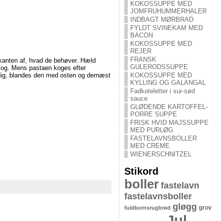
KOKOSSUPPE MED
JOMFRUHUMMERHALER
INDBAGT MØRBRAD
FYLDT SVINEKAM MED
BACON
KOKOSSUPPE MED
REJER
FRANSK
rkanten af, hvad de behøver. Hæld
GULERODSSUPPE
 kog. Mens pastaen koges efter
KOKOSSUPPE MED
ærdig, blandes den med osten og dernæst
KYLLING OG GALANGAL
Fadkoteletter i sur-sød
sauce
GLØDENDE KARTOFFEL-
PORRE SUPPE
FRISK HVID MAJSSUPPE
MED PURLØG
FASTELAVNSBOLLER
MED CREME
WIENERSCHNITZEL
Stikord
boller
fastelavn
fastelavnsboller
gløgg
grov
fuldkornsrugbrød
Jul