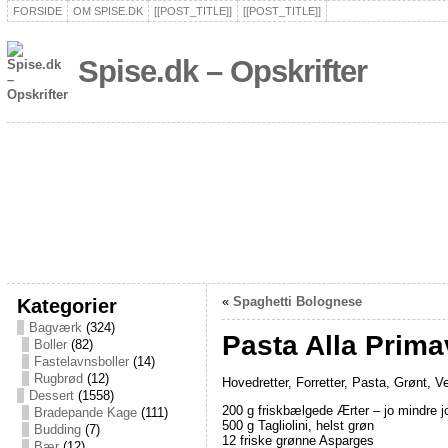
FORSIDE
OM SPISE.DK
[[POST_TITLE]]
[[POST_TITLE]]
Spise.dk – Opskrifter
Kategorier
«
Spaghetti Bolognese
Bagværk
(324)
Pasta Alla Prima
Boller
(82)
Fastelavnsboller
(14)
Rugbrød
(12)
Hovedretter, Forretter, Pasta, Grønt, V
Dessert
(1558)
200 g friskbælgede Ærter – jo mindre j
Bradepande Kage
(111)
500 g Tagliolini, helst grøn
Budding
(7)
12 friske grønne Asparges
Bær
(12)