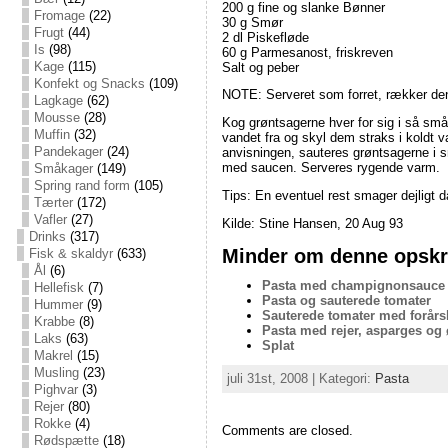
200 g fine og slanke Bønner
Fromage
(22)
30 g Smør
Frugt
(44)
2 dl Piskefløde
Is
(98)
60 g Parmesanost, friskreven
Kage
(115)
Salt og peber
Konfekt og Snacks
(109)
NOTE: Serveret som forret, rækker denn
Lagkage
(62)
Mousse
(28)
Kog grøntsagerne hver for sig i så små
Muffin
(32)
vandet fra og skyl dem straks i koldt 
Pandekager
(24)
anvisningen, sauteres grøntsagerne i s
med saucen. Serveres rygende varm.
Småkager
(149)
Spring rand form
(105)
Tips: En eventuel rest smager dejligt da
Tærter
(172)
Vafler
(27)
Kilde: Stine Hansen, 20 Aug 93
Drinks
(317)
Minder om denne opskri
Fisk & skaldyr
(633)
Ål
(6)
Pasta med champignonsauce
Hellefisk
(7)
Pasta og sauterede tomater
Hummer
(9)
Sauterede tomater med forårsl
Krabbe
(8)
Pasta med rejer, asparges og 
Laks
(63)
Splat
Makrel
(15)
Musling
(23)
juli 31st, 2008 | Kategori:
Pasta
Pighvar
(3)
Rejer
(80)
Rokke
(4)
Comments are closed.
Rødspætte
(18)