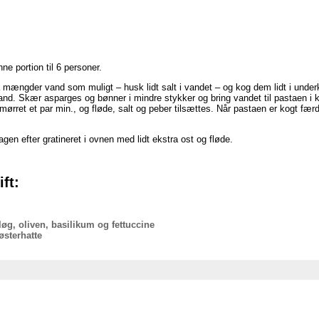
e portion til 6 personer.
 mængder vand som muligt – husk lidt salt i vandet – og kog dem lidt i unde
vand. Skær asparges og bønner i mindre stykker og bring vandet til pastaen i
mørret et par min., og fløde, salt og peber tilsættes. Når pastaen er kogt f
gen efter gratineret i ovnen med lidt ekstra ost og fløde.
ft:
øg, oliven, basilikum og fettuccine
østerhatte