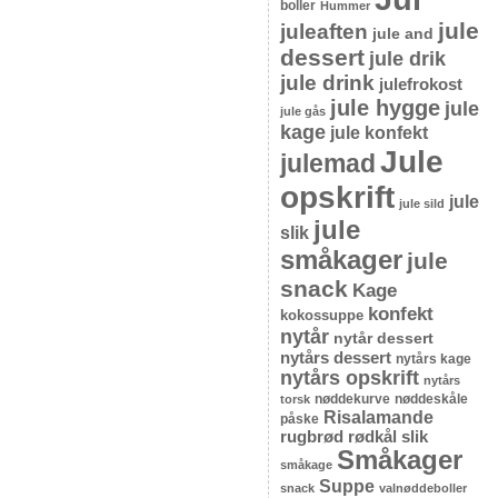
boller
Hummer
jule
juleaften
jule and
dessert
jule drik
jule drink
julefrokost
jule hygge
jule
jule gås
kage
jule konfekt
Jule
julemad
opskrift
jule
jule sild
jule
slik
småkager
jule
snack
Kage
konfekt
kokossuppe
nytår
nytår dessert
nytårs dessert
nytårs kage
nytårs opskrift
nytårs
nøddekurve
nøddeskåle
torsk
Risalamande
påske
rugbrød
rødkål
slik
Småkager
småkage
Suppe
snack
valnøddeboller