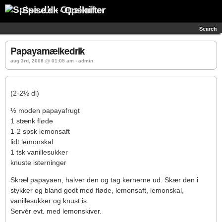
Spise.dk - Opskrifter
Search
Papayamælkedrik
aug 3rd, 2008 @ 01:05 am › admin
(2-2½ dl)
½ moden papayafrugt
1 stænk fløde
1-2 spsk lemonsaft
lidt lemonskal
1 tsk vanillesukker
knuste isterninger
Skræl papayaen, halver den og tag kernerne ud. Skær den i
stykker og bland godt med fløde, lemonsaft, lemonskal,
vanillesukker og knust is.
Servér evt. med lemonskiver.