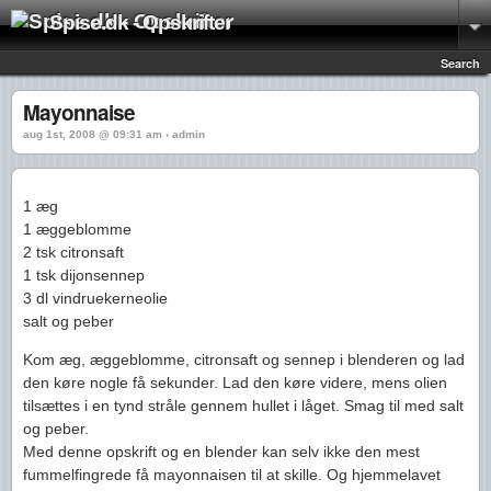
Spise.dk - Opskrifter
Search
Mayonnaise
aug 1st, 2008 @ 09:31 am › admin
1 æg
1 æggeblomme
2 tsk citronsaft
1 tsk dijonsennep
3 dl vindruekerneolie
salt og peber
Kom æg, æggeblomme, citronsaft og sennep i blenderen og lad
den køre nogle få sekunder. Lad den køre videre, mens olien
tilsættes i en tynd stråle gennem hullet i låget. Smag til med salt
og peber.
Med denne opskrift og en blender kan selv ikke den mest
fummelfingrede få mayonnaisen til at skille. Og hjemmelavet