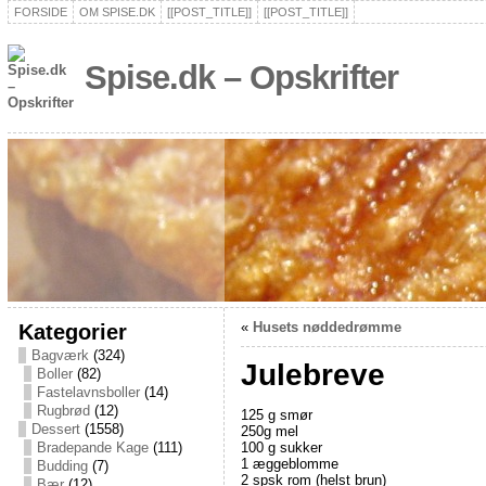
FORSIDE
OM SPISE.DK
[[POST_TITLE]]
[[POST_TITLE]]
Spise.dk – Opskrifter
Kategorier
«
Husets nøddedrømme
Bagværk
(324)
Julebreve
Boller
(82)
Fastelavnsboller
(14)
Rugbrød
(12)
125 g smør
Dessert
(1558)
250g mel
100 g sukker
Bradepande Kage
(111)
1 æggeblomme
Budding
(7)
2 spsk rom (helst brun)
Bær
(12)