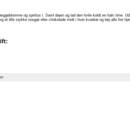
æggeblomme og spiritus i. Saml dejen og lad den hvile koldt en halv time. U
g et lille stykke nougat eller chokolade midt i hver kvadrat og bøj alle fire h
ft:
er