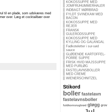
KOKOSSUPPE MED
JOMFRUHUMMERHALER
INDBAGT MØRBRAD
drul til en plade, som udskæres med
FYLDT SVINEKAM MED
jørner over. Læg et cocktailbær over
BACON
KOKOSSUPPE MED
REJER
FRANSK
GULERODSSUPPE
KOKOSSUPPE MED
KYLLING OG GALANGAL
Fadkoteletter i sur-sød
sauce
GLØDENDE KARTOFFEL-
PORRE SUPPE
FRISK HVID MAJSSUPPE
MED PURLØG
FASTELAVNSBOLLER
MED CREME
WIENERSCHNITZEL
Stikord
boller
fastelavn
fastelavnsboller
gløgg
grov
fuldkornsrugbrød
Jul