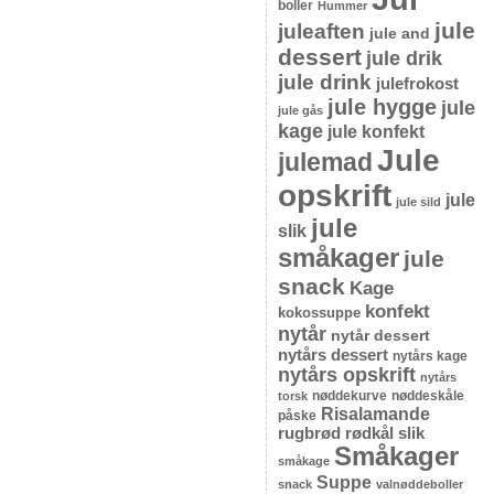
boller
Hummer
jule
juleaften
jule and
dessert
jule drik
jule drink
julefrokost
jule hygge
jule
jule gås
kage
jule konfekt
Jule
julemad
opskrift
jule
jule sild
jule
slik
småkager
jule
snack
Kage
konfekt
kokossuppe
nytår
nytår dessert
nytårs dessert
nytårs kage
nytårs opskrift
nytårs
nøddekurve
nøddeskåle
torsk
Risalamande
påske
rugbrød
rødkål
slik
Småkager
småkage
Suppe
snack
valnøddeboller