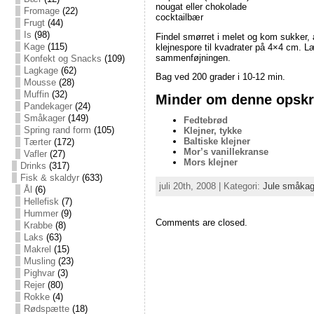
nougat eller chokolade
Fromage
(22)
cocktailbær
Frugt
(44)
Is
(98)
Findel smørret i melet og kom sukker, 
Kage
(115)
klejnespore til kvadrater på 4×4 cm. Læ
sammenføjningen.
Konfekt og Snacks
(109)
Lagkage
(62)
Bag ved 200 grader i 10-12 min.
Mousse
(28)
Muffin
(32)
Minder om denne opskri
Pandekager
(24)
Småkager
(149)
Fedtebrød
Spring rand form
(105)
Klejner, tykke
Baltiske klejner
Tærter
(172)
Mor’s vanillekranse
Vafler
(27)
Mors klejner
Drinks
(317)
Fisk & skaldyr
(633)
juli 20th, 2008 | Kategori:
Jule småkag
Ål
(6)
Hellefisk
(7)
Hummer
(9)
Comments are closed.
Krabbe
(8)
Laks
(63)
Makrel
(15)
Musling
(23)
Pighvar
(3)
Rejer
(80)
Rokke
(4)
Rødspætte
(18)